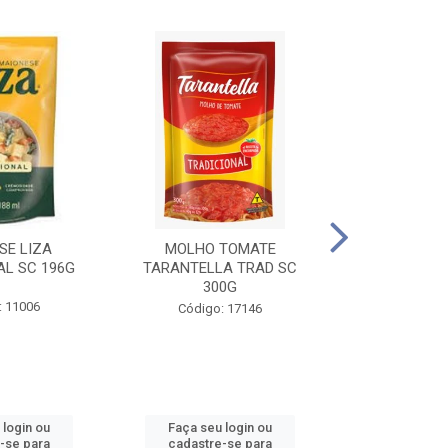
SE LIZA
MOLHO TOMATE
KETCHUP EL
AL SC 196G
TARANTELLA TRAD SC
35
300G
: 11006
Código:
Código: 17146
 login ou
Faça seu login ou
Faça seu 
-se para
cadastre-se para
cadastre