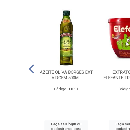
 PASSATA VD
AZEITE OLIVA BORGES EXT
EXTRAT
00G
VIRGEM 500ML
ELEFANTE TR
o: 16492
Código: 11091
Código
u login ou
Faça seu login ou
Faça seu
e-se para
cadastre-se para
cadastr