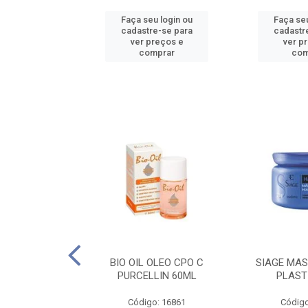
u login ou
Faça seu login ou
Faça seu
e-se para
cadastre-se para
cadastr
reços e
ver preços e
ver p
mprar
comprar
com
O CPO NATURAL
BIO OIL OLEO CPO C
SIAGE MAS
25ML
PURCELLIN 60ML
PLAST
o: 16995
Código: 16861
Código