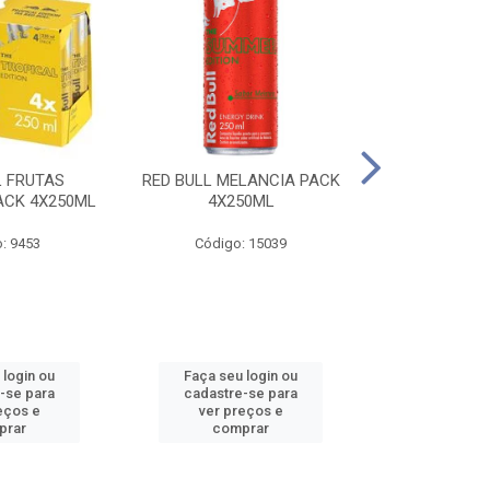
L FRUTAS
RED BULL MELANCIA PACK
RED BULL 
ACK 4X250ML
4X250ML
PESSEGO PA
: 9453
Código: 15039
Código:
 login ou
Faça seu login ou
Faça seu 
-se para
cadastre-se para
cadastre
eços e
ver preços e
ver pr
prar
comprar
comp