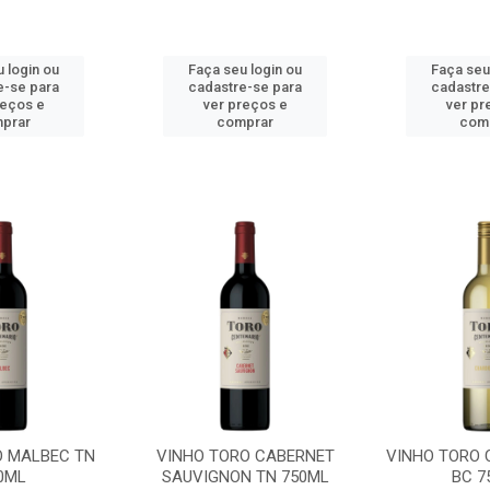
 login ou
Faça seu login ou
Faça seu
e-se para
cadastre-se para
cadastre
reços e
ver preços e
ver pr
prar
comprar
com
O MALBEC TN
VINHO TORO CABERNET
VINHO TORO
0ML
SAUVIGNON TN 750ML
BC 7