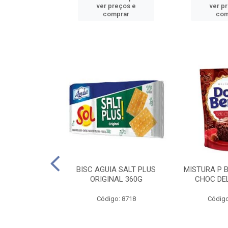
reços e
ver preços e
ver p
mprar
comprar
com
IGO BRANDINI
BISC AGUIA SALT PLUS
MISTURA P 
TP1 1KG
ORIGINAL 360G
CHOC DEL
o: 8726
Código: 8718
Código