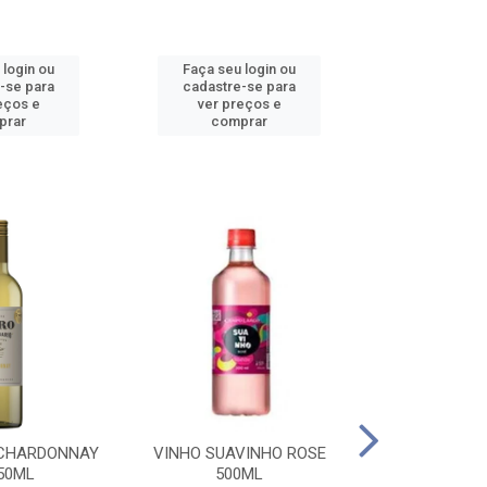
 login ou
Faça seu login ou
Faça seu 
-se para
cadastre-se para
cadastre
eços e
ver preços e
ver pr
prar
comprar
comp
 CHARDONNAY
VINHO SUAVINHO ROSE
VINHO SUAV
50ML
500ML
500