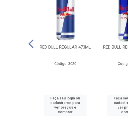
 SUGAR FREE
RED BULL REGULAR 473ML
RED BULL R
55ML
o: 13986
Código: 3020
Códig
u login ou
Faça seu login ou
Faça seu
e-se para
cadastre-se para
cadastr
reços e
ver preços e
ver p
mprar
comprar
com