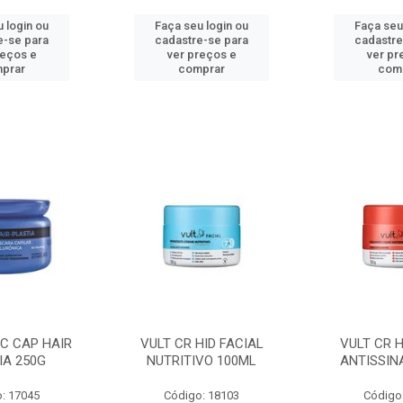
 login ou
Faça seu login ou
Faça seu
e-se para
cadastre-se para
cadastre
reços e
ver preços e
ver pr
prar
comprar
com
C CAP HAIR
VULT CR HID FACIAL
VULT CR H
IA 250G
NUTRITIVO 100ML
ANTISSIN
: 17045
Código: 18103
Código