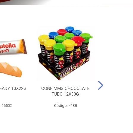
EADY 10X22G
CONF MMS CHOCOLATE
CHOC SNIC
TUBO 12X30G
20X
: 16502
Código: 4138
Código: