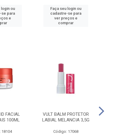
 login ou
Faça seu login ou
Faça seu 
-se para
cadastre-se para
cadastre
eços e
ver preços e
ver pr
prar
comprar
comp
ID FACIAL
VULT BALM PROTETOR
VULT ESM T
AIS 100ML
LABIAL MELANCIA 3,5G
GEL IN V
: 18104
Código: 17068
Código: