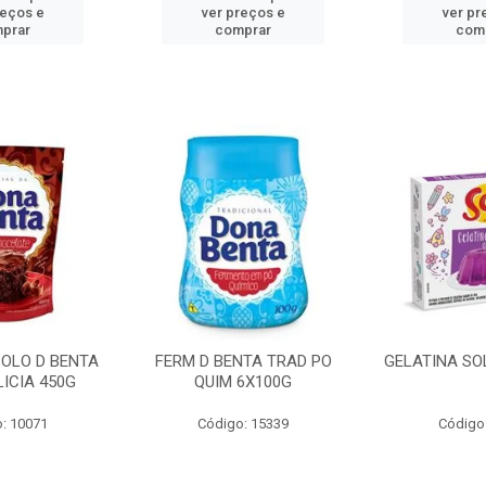
reços e
ver preços e
ver pr
prar
comprar
com
BOLO D BENTA
FERM D BENTA TRAD PO
GELATINA SO
ICIA 450G
QUIM 6X100G
: 10071
Código: 15339
Código