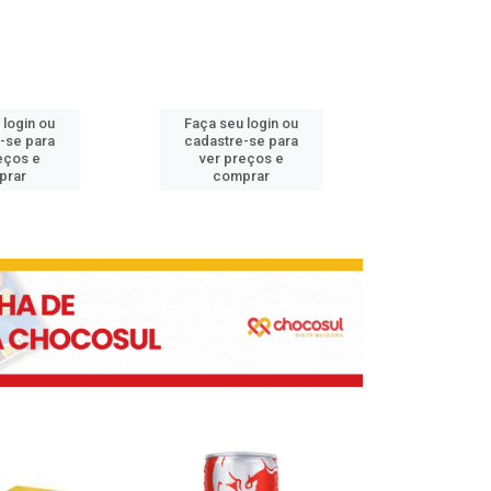
 login ou
Faça seu login ou
Faça seu 
-se para
cadastre-se para
cadastre
eços e
ver preços e
ver pr
prar
comprar
comp