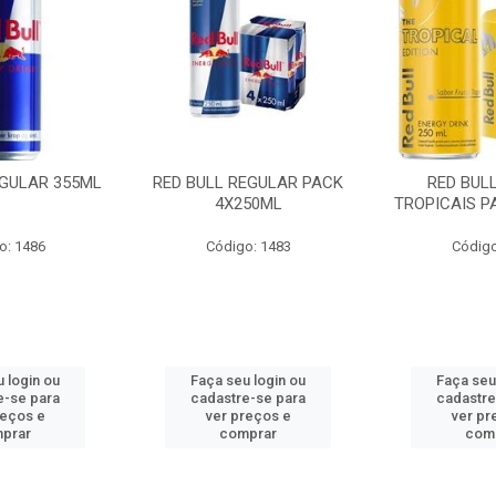
EGULAR 355ML
RED BULL REGULAR PACK
RED BUL
4X250ML
TROPICAIS P
o: 1486
Código: 1483
Código
 login ou
Faça seu login ou
Faça seu
e-se para
cadastre-se para
cadastre
reços e
ver preços e
ver pr
prar
comprar
com