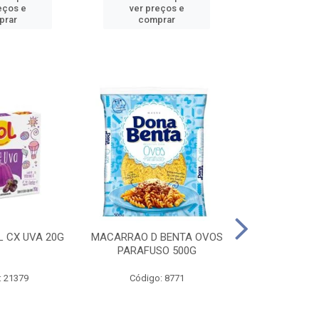
eços e
ver preços e
ver pr
prar
comprar
comp
L CX UVA 20G
MACARRAO D BENTA OVOS
MASSA P LA
PARAFUSO 500G
OVOS 
: 21379
Código: 8771
Código: