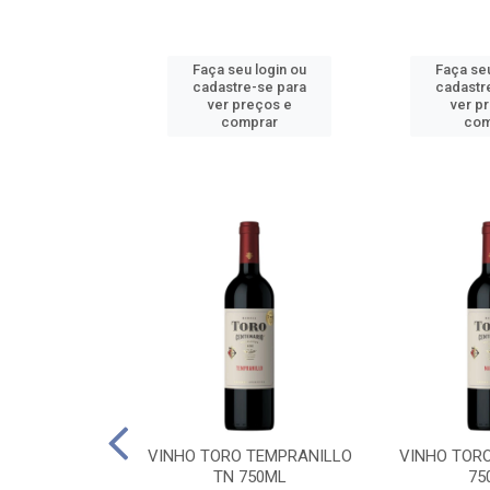
u login ou
Faça seu login ou
Faça seu
e-se para
cadastre-se para
cadastr
reços e
ver preços e
ver p
mprar
comprar
com
BALLO CHILE
VINHO TORO TEMPRANILLO
VINHO TOR
C 750ML
TN 750ML
75