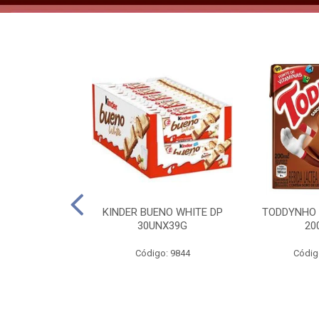
CO KERO COCO
KINDER BUENO WHITE DP
TODDYNHO
00ML
30UNX39G
20
o: 2185
Código: 9844
Códig