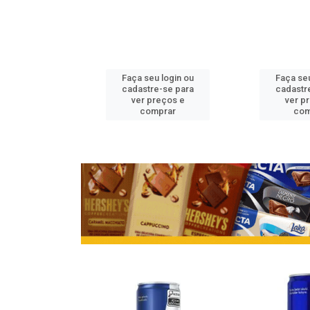
u login ou
Faça seu login ou
Faça seu
e-se para
cadastre-se para
cadastr
reços e
ver preços e
ver p
mprar
comprar
com