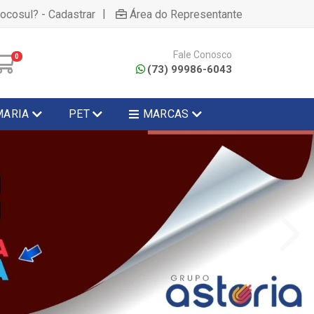
|
hocosul? - Cadastrar
Área do Representante
Fale Conosco
0
(73) 99986-6043
MARIA
PET
MARCAS