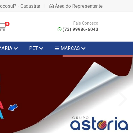
|
hocosul? - Cadastrar
Área do Representante
Fale Conosco
0
(73) 99986-6043
MARIA
PET
MARCAS