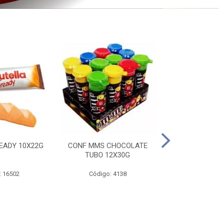
EADY 10X22G
CONF MMS CHOCOLATE
CHOC SNIC
TUBO 12X30G
20X
: 16502
Código: 4138
Código: