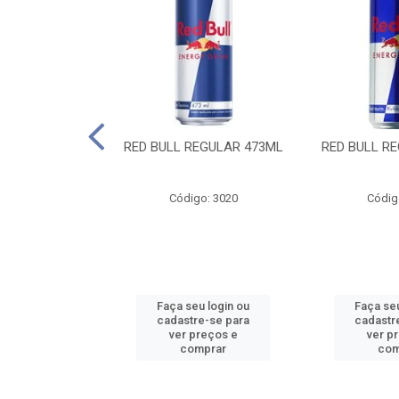
 SUGAR FREE
RED BULL REGULAR 473ML
RED BULL R
55ML
o: 13986
Código: 3020
Códig
u login ou
Faça seu login ou
Faça seu
e-se para
cadastre-se para
cadastr
reços e
ver preços e
ver p
mprar
comprar
com