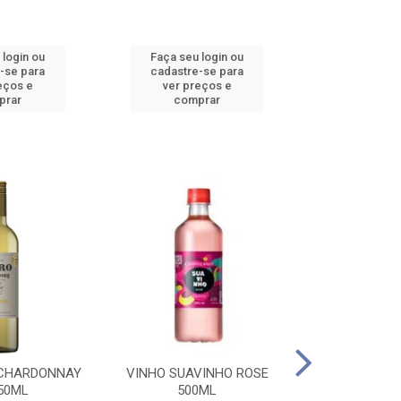
 login ou
Faça seu login ou
Faça seu 
-se para
cadastre-se para
cadastre
eços e
ver preços e
ver pr
prar
comprar
comp
 CHARDONNAY
VINHO SUAVINHO ROSE
VINHO SUAV
50ML
500ML
500