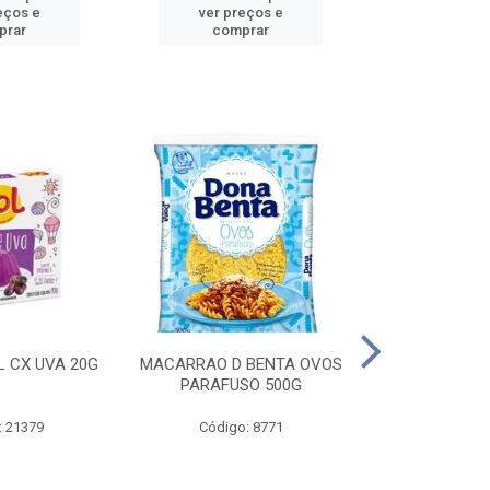
eços e
ver preços e
ver pr
prar
comprar
comp
L CX UVA 20G
MACARRAO D BENTA OVOS
MASSA P LA
PARAFUSO 500G
OVOS 
: 21379
Código: 8771
Código: