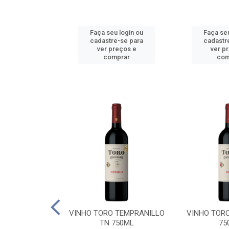
u login ou
Faça seu login ou
Faça seu
e-se para
cadastre-se para
cadastr
reços e
ver preços e
ver p
mprar
comprar
com
BALLO CHILE
VINHO TORO TEMPRANILLO
VINHO TOR
C 750ML
TN 750ML
75