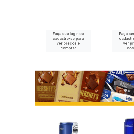
u login ou
Faça seu login ou
Faça seu
e-se para
cadastre-se para
cadastr
reços e
ver preços e
ver p
mprar
comprar
com