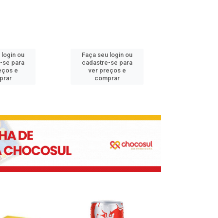
 login ou
Faça seu login ou
Faça seu 
-se para
cadastre-se para
cadastre
eços e
ver preços e
ver pr
prar
comprar
comp