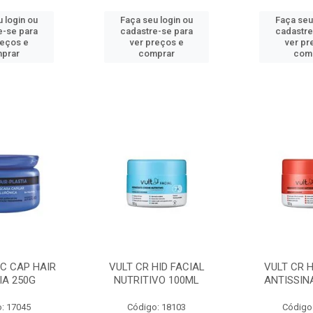
 login ou
Faça seu login ou
Faça seu
e-se para
cadastre-se para
cadastre
reços e
ver preços e
ver pr
prar
comprar
com
C CAP HAIR
VULT CR HID FACIAL
VULT CR H
IA 250G
NUTRITIVO 100ML
ANTISSIN
: 17045
Código: 18103
Código