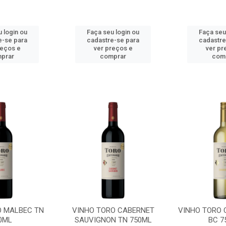
 login ou
Faça seu login ou
Faça seu
e-se para
cadastre-se para
cadastre
reços e
ver preços e
ver pr
prar
comprar
com
O MALBEC TN
VINHO TORO CABERNET
VINHO TORO
0ML
SAUVIGNON TN 750ML
BC 7