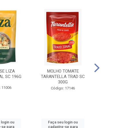
SE LIZA
MOLHO TOMATE
KETCHUP EL
AL SC 196G
TARANTELLA TRAD SC
35
300G
: 11006
Código:
Código: 17146
 login ou
Faça seu login ou
Faça seu 
-se para
cadastre-se para
cadastre