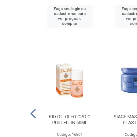
u login ou
Faça seu login ou
Faça seu
e-se para
cadastre-se para
cadastr
reços e
ver preços e
ver p
mprar
comprar
com
O CPO NATURAL
BIO OIL OLEO CPO C
SIAGE MAS
25ML
PURCELLIN 60ML
PLAST
o: 16995
Código: 16861
Código