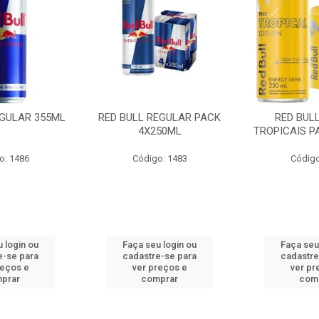
EGULAR 355ML
RED BULL REGULAR PACK
RED BUL
4X250ML
TROPICAIS P
o: 1486
Código: 1483
Código
 login ou
Faça seu login ou
Faça seu
e-se para
cadastre-se para
cadastre
reços e
ver preços e
ver pr
prar
comprar
com