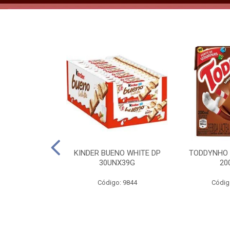
CO KERO COCO
KINDER BUENO WHITE DP
TODDYNHO
00ML
30UNX39G
20
o: 2185
Código: 9844
Códig