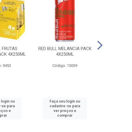
L FRUTAS
RED BULL MELANCIA PACK
RED BULL 
ACK 4X250ML
4X250ML
PESSEGO PA
: 9453
Código: 15039
Código:
 login ou
Faça seu login ou
Faça seu 
-se para
cadastre-se para
cadastre
eços e
ver preços e
ver pr
prar
comprar
comp