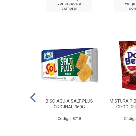
reços e
ver preços e
ver p
mprar
comprar
com
IGO BRANDINI
BISC AGUIA SALT PLUS
MISTURA P 
TP1 1KG
ORIGINAL 360G
CHOC DEL
o: 8726
Código: 8718
Código