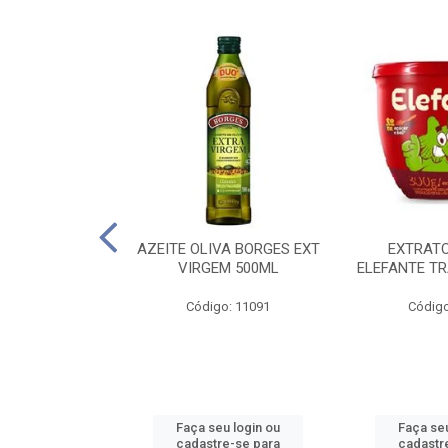
 PASSATA VD
AZEITE OLIVA BORGES EXT
EXTRAT
00G
VIRGEM 500ML
ELEFANTE TR
o: 16492
Código: 11091
Código
u login ou
Faça seu login ou
Faça seu
e-se para
cadastre-se para
cadastr