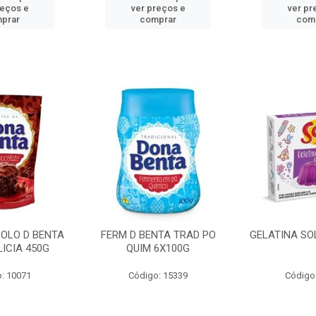
reços e
ver preços e
ver pr
prar
comprar
com
BOLO D BENTA
FERM D BENTA TRAD PO
GELATINA SO
ICIA 450G
QUIM 6X100G
: 10071
Código: 15339
Código