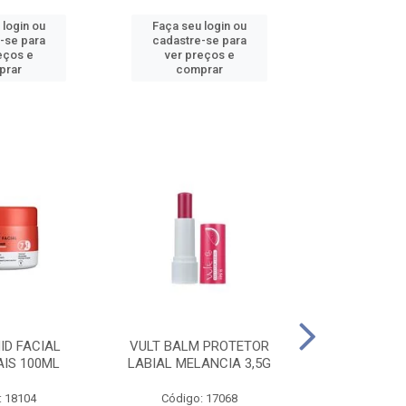
 login ou
Faça seu login ou
Faça seu 
-se para
cadastre-se para
cadastre
eços e
ver preços e
ver pr
prar
comprar
comp
ID FACIAL
VULT BALM PROTETOR
VULT ESM T
AIS 100ML
LABIAL MELANCIA 3,5G
GEL IN V
: 18104
Código: 17068
Código: