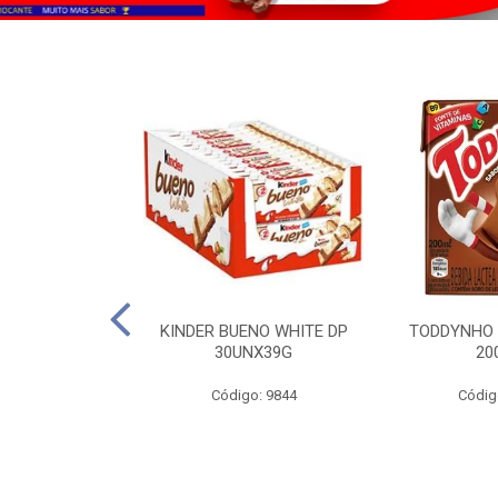
CO KERO COCO
KINDER BUENO WHITE DP
TODDYNHO
00ML
30UNX39G
20
o: 2185
Código: 9844
Códig