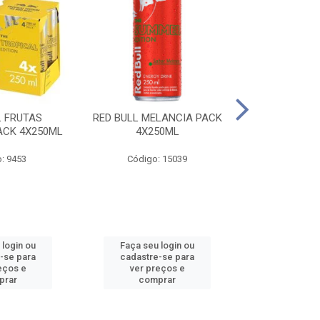
L FRUTAS
RED BULL MELANCIA PACK
RED BULL 
ACK 4X250ML
4X250ML
PESSEGO PA
: 9453
Código: 15039
Código:
 login ou
Faça seu login ou
Faça seu 
-se para
cadastre-se para
cadastre
eços e
ver preços e
ver pr
prar
comprar
comp