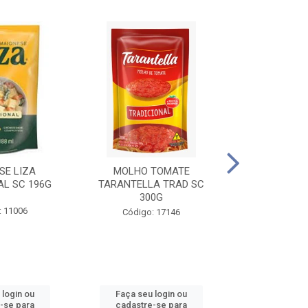
SE LIZA
MOLHO TOMATE
KETCHUP EL
AL SC 196G
TARANTELLA TRAD SC
35
300G
: 11006
Código:
Código: 17146
 login ou
Faça seu login ou
Faça seu 
-se para
cadastre-se para
cadastre