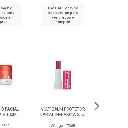
 login ou
Faça seu login ou
Faça seu 
-se para
cadastre-se para
cadastre
eços e
ver preços e
ver pr
prar
comprar
comp
ID FACIAL
VULT BALM PROTETOR
VULT ESM T
AIS 100ML
LABIAL MELANCIA 3,5G
GEL IN V
: 18104
Código: 17068
Código: