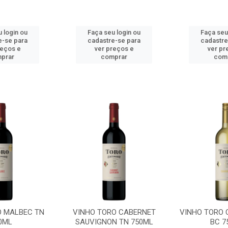
 login ou
Faça seu login ou
Faça seu
e-se para
cadastre-se para
cadastre
reços e
ver preços e
ver pr
prar
comprar
com
O MALBEC TN
VINHO TORO CABERNET
VINHO TORO
0ML
SAUVIGNON TN 750ML
BC 7