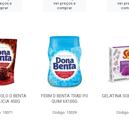
reços e
ver preços e
ver pr
prar
comprar
com
BOLO D BENTA
FERM D BENTA TRAD PO
GELATINA SO
ICIA 450G
QUIM 6X100G
: 10071
Código: 15339
Código