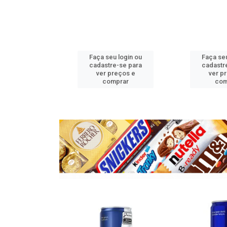
u login ou
Faça seu login ou
Faça seu
e-se para
cadastre-se para
cadastr
reços e
ver preços e
ver p
mprar
comprar
com