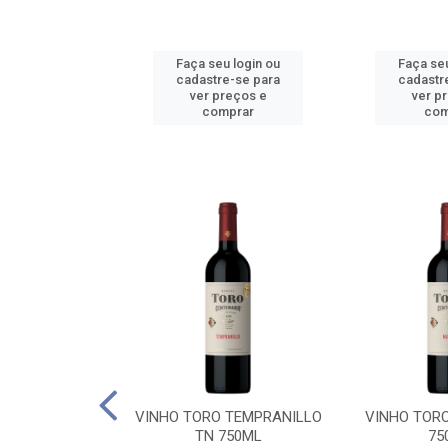
u login ou
Faça seu login ou
Faça seu
e-se para
cadastre-se para
cadastr
reços e
ver preços e
ver p
mprar
comprar
com
BALLO CHILE
VINHO TORO TEMPRANILLO
VINHO TOR
C 750ML
TN 750ML
75