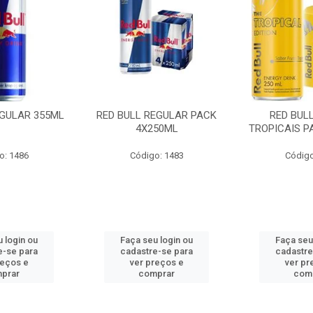
EGULAR 355ML
RED BULL REGULAR PACK
RED BUL
4X250ML
TROPICAIS P
o: 1486
Código: 1483
Código
 login ou
Faça seu login ou
Faça seu
e-se para
cadastre-se para
cadastre
reços e
ver preços e
ver pr
prar
comprar
com