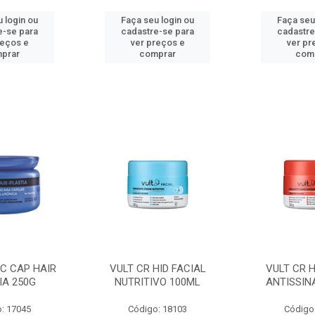
 login ou
Faça seu login ou
Faça seu
e-se para
cadastre-se para
cadastre
reços e
ver preços e
ver pr
prar
comprar
com
C CAP HAIR
VULT CR HID FACIAL
VULT CR H
IA 250G
NUTRITIVO 100ML
ANTISSIN
: 17045
Código: 18103
Código