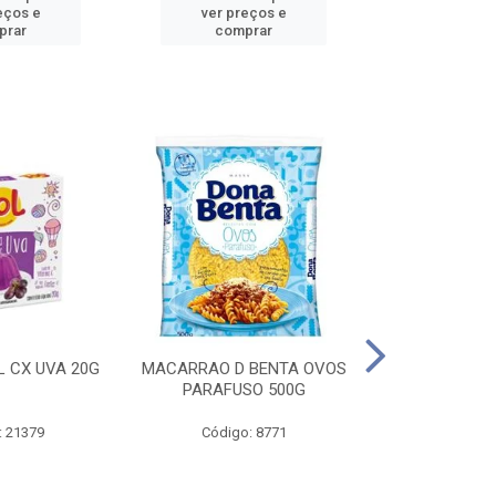
eços e
ver preços e
ver pr
prar
comprar
comp
L CX UVA 20G
MACARRAO D BENTA OVOS
MASSA P LA
PARAFUSO 500G
OVOS 
: 21379
Código: 8771
Código: