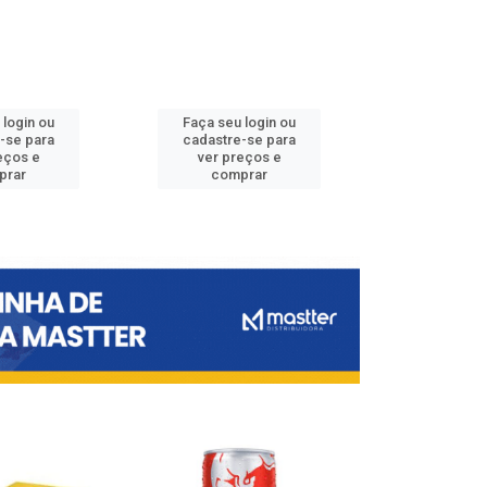
 login ou
Faça seu login ou
Faça seu 
-se para
cadastre-se para
cadastre
eços e
ver preços e
ver pr
prar
comprar
comp