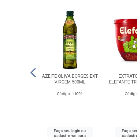
 PASSATA VD
AZEITE OLIVA BORGES EXT
EXTRAT
00G
VIRGEM 500ML
ELEFANTE TR
o: 16492
Código: 11091
Código
u login ou
Faça seu login ou
Faça seu
e-se para
cadastre-se para
cadastr