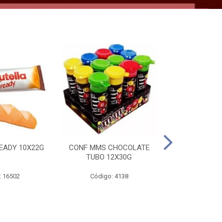
EADY 10X22G
CONF MMS CHOCOLATE
CHOC SNIC
TUBO 12X30G
20X
: 16502
Código: 4138
Código: