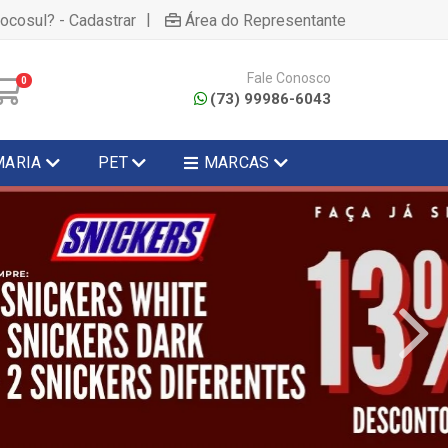
|
hocosul? - Cadastrar
Área do Representante
Fale Conosco
0
(73) 99986-6043
MARIA
PET
MARCAS