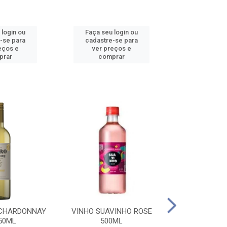
 login ou
Faça seu login ou
Faça seu 
-se para
cadastre-se para
cadastre
eços e
ver preços e
ver pr
prar
comprar
comp
 CHARDONNAY
VINHO SUAVINHO ROSE
VINHO SUAV
50ML
500ML
500