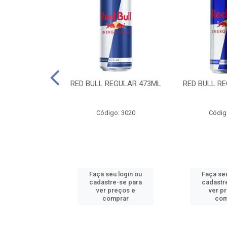
 SUGAR FREE
RED BULL REGULAR 473ML
RED BULL R
55ML
o: 13986
Código: 3020
Códig
u login ou
Faça seu login ou
Faça seu
e-se para
cadastre-se para
cadastr
reços e
ver preços e
ver p
mprar
comprar
com