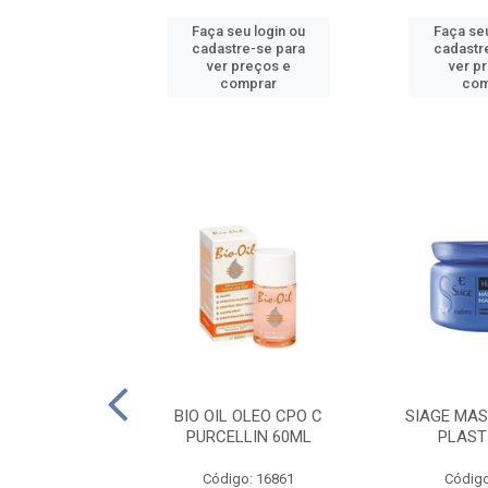
u login ou
Faça seu login ou
Faça seu
e-se para
cadastre-se para
cadastr
reços e
ver preços e
ver p
mprar
comprar
com
O CPO NATURAL
BIO OIL OLEO CPO C
SIAGE MAS
25ML
PURCELLIN 60ML
PLAST
o: 16995
Código: 16861
Código