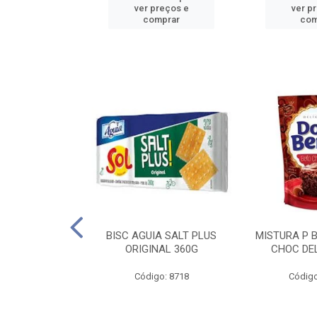
reços e
ver preços e
ver p
mprar
comprar
com
IGO BRANDINI
BISC AGUIA SALT PLUS
MISTURA P 
TP1 1KG
ORIGINAL 360G
CHOC DEL
o: 8726
Código: 8718
Código