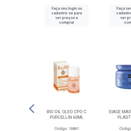
u login ou
Faça seu login ou
Faça seu
e-se para
cadastre-se para
cadastr
reços e
ver preços e
ver p
mprar
comprar
com
O CPO NATURAL
BIO OIL OLEO CPO C
SIAGE MAS
25ML
PURCELLIN 60ML
PLAST
o: 16995
Código: 16861
Código