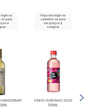
 login ou
Faça seu login ou
Faça seu 
-se para
cadastre-se para
cadastre
eços e
ver preços e
ver pr
prar
comprar
comp
 CHARDONNAY
VINHO SUAVINHO ROSE
VINHO SUAV
50ML
500ML
500