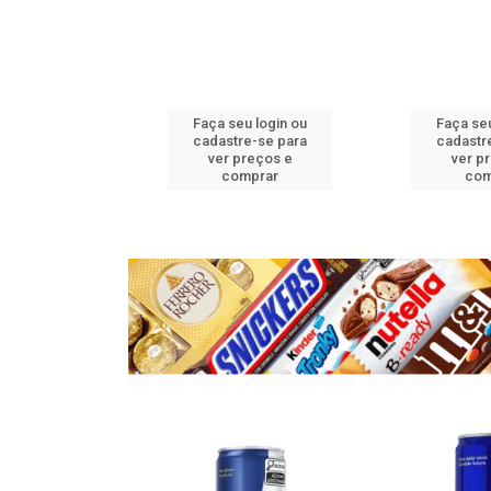
u login ou
Faça seu login ou
Faça seu
e-se para
cadastre-se para
cadastr
reços e
ver preços e
ver p
mprar
comprar
com