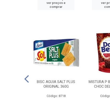
reços e
ver preços e
ver p
mprar
comprar
com
IGO BRANDINI
BISC AGUIA SALT PLUS
MISTURA P 
TP1 1KG
ORIGINAL 360G
CHOC DEL
o: 8726
Código: 8718
Código