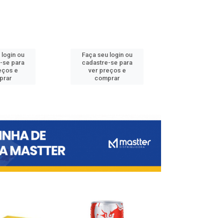
 login ou
Faça seu login ou
Faça seu 
-se para
cadastre-se para
cadastre
eços e
ver preços e
ver pr
prar
comprar
comp