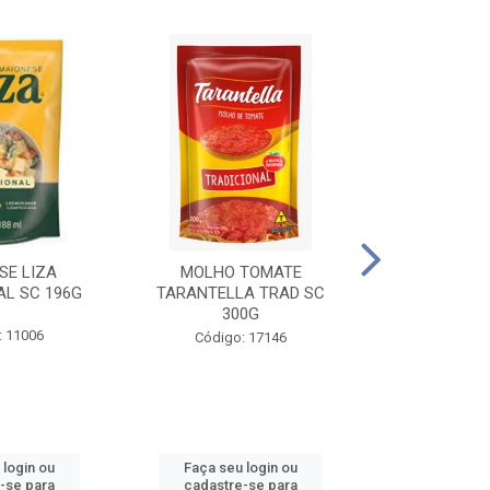
SE LIZA
MOLHO TOMATE
KETCHUP EL
AL SC 196G
TARANTELLA TRAD SC
35
300G
: 11006
Código:
Código: 17146
 login ou
Faça seu login ou
Faça seu 
-se para
cadastre-se para
cadastre