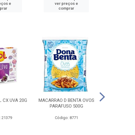
eços e
ver preços e
ver pr
prar
comprar
comp
L CX UVA 20G
MACARRAO D BENTA OVOS
MASSA P LA
PARAFUSO 500G
OVOS 
: 21379
Código: 8771
Código: