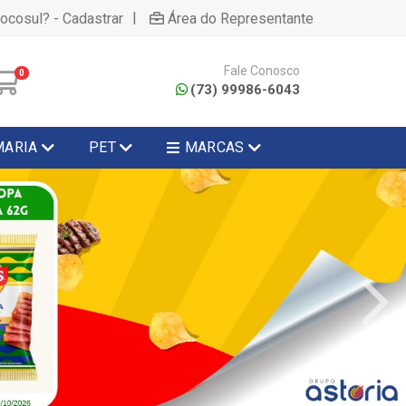
|
hocosul? - Cadastrar
Área do Representante
Fale Conosco
0
(73) 99986-6043
MARIA
PET
MARCAS