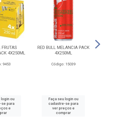
L FRUTAS
RED BULL MELANCIA PACK
RED BULL 
ACK 4X250ML
4X250ML
PESSEGO PA
: 9453
Código: 15039
Código:
 login ou
Faça seu login ou
Faça seu 
-se para
cadastre-se para
cadastre
eços e
ver preços e
ver pr
prar
comprar
comp