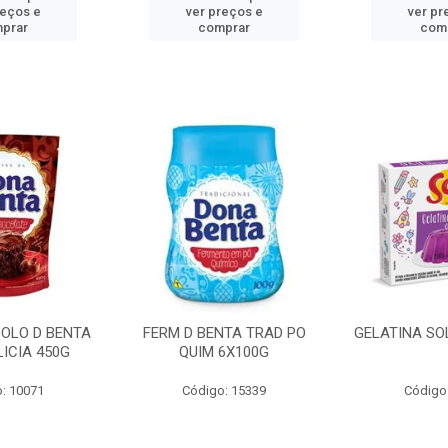
reços e
ver preços e
ver pr
prar
comprar
com
BOLO D BENTA
FERM D BENTA TRAD PO
GELATINA SO
ICIA 450G
QUIM 6X100G
: 10071
Código: 15339
Código