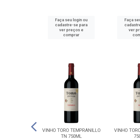
u login ou
Faça seu login ou
Faça seu
e-se para
cadastre-se para
cadastr
reços e
ver preços e
ver p
mprar
comprar
com
BALLO CHILE
VINHO TORO TEMPRANILLO
VINHO TOR
C 750ML
TN 750ML
75