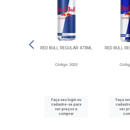
 SUGAR FREE
RED BULL REGULAR 473ML
RED BULL R
55ML
o: 13986
Código: 3020
Códig
u login ou
Faça seu login ou
Faça seu
e-se para
cadastre-se para
cadastr
reços e
ver preços e
ver p
mprar
comprar
com