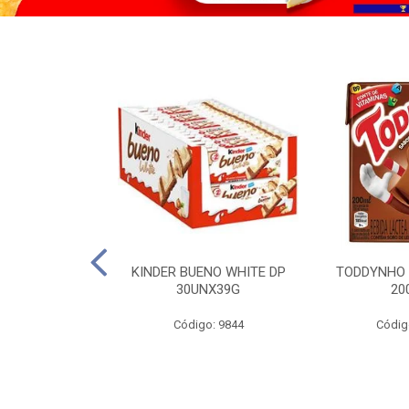
CO KERO COCO
KINDER BUENO WHITE DP
TODDYNHO
00ML
30UNX39G
20
o: 2185
Código: 9844
Códig