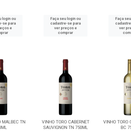
 login ou
Faça seu login ou
Faça seu
e-se para
cadastre-se para
cadastre
reços e
ver preços e
ver pr
prar
comprar
com
O MALBEC TN
VINHO TORO CABERNET
VINHO TORO
0ML
SAUVIGNON TN 750ML
BC 7