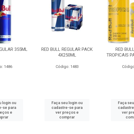
EGULAR 355ML
RED BULL REGULAR PACK
RED BUL
4X250ML
TROPICAIS P
o: 1486
Código: 1483
Código
 login ou
Faça seu login ou
Faça seu
e-se para
cadastre-se para
cadastre
reços e
ver preços e
ver pr
prar
comprar
com