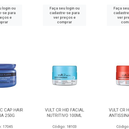
 login ou
Faça seu login ou
Faça seu
e-se para
cadastre-se para
cadastre
reços e
ver preços e
ver pr
prar
comprar
com
C CAP HAIR
VULT CR HID FACIAL
VULT CR H
IA 250G
NUTRITIVO 100ML
ANTISSIN
: 17045
Código: 18103
Código