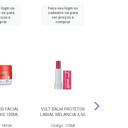
 login ou
Faça seu login ou
Faça seu 
-se para
cadastre-se para
cadastre
eços e
ver preços e
ver pr
prar
comprar
comp
ID FACIAL
VULT BALM PROTETOR
VULT ESM T
AIS 100ML
LABIAL MELANCIA 3,5G
GEL IN V
: 18104
Código: 17068
Código: