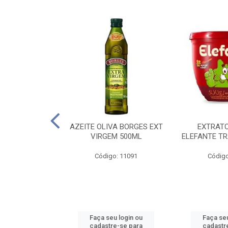
 PASSATA VD
AZEITE OLIVA BORGES EXT
EXTRAT
00G
VIRGEM 500ML
ELEFANTE TR
o: 16492
Código: 11091
Código
u login ou
Faça seu login ou
Faça seu
e-se para
cadastre-se para
cadastr