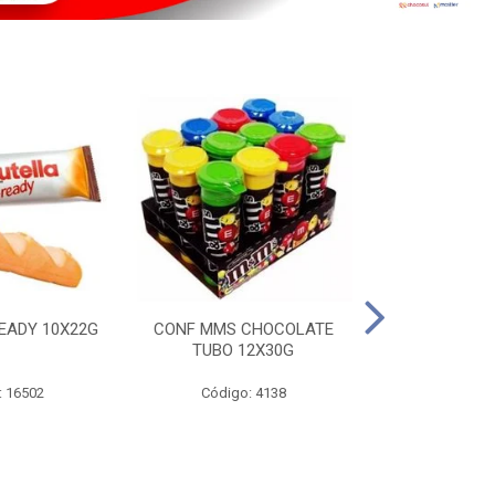
EADY 10X22G
CONF MMS CHOCOLATE
CHOC SNIC
TUBO 12X30G
20X
: 16502
Código: 4138
Código: