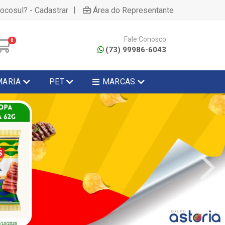
|
hocosul? - Cadastrar
Área do Representante
Fale Conosco
0
(73) 99986-6043
MARIA
PET
MARCAS