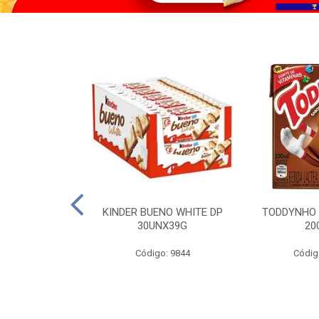
CO KERO COCO
KINDER BUENO WHITE DP
TODDYNHO
00ML
30UNX39G
20
o: 2185
Código: 9844
Códig