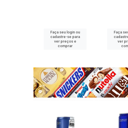
u login ou
Faça seu login ou
Faça seu
e-se para
cadastre-se para
cadastr
reços e
ver preços e
ver p
mprar
comprar
com