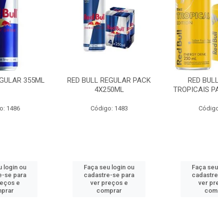
EGULAR 355ML
RED BULL REGULAR PACK
RED BUL
4X250ML
TROPICAIS P
o: 1486
Código: 1483
Código
 login ou
Faça seu login ou
Faça seu
e-se para
cadastre-se para
cadastre
reços e
ver preços e
ver pr
prar
comprar
com