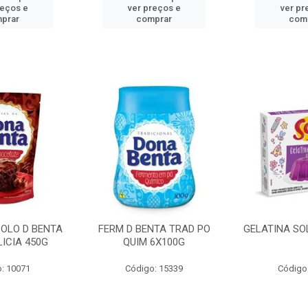
reços e
ver preços e
ver pr
prar
comprar
com
BOLO D BENTA
FERM D BENTA TRAD PO
GELATINA SO
ICIA 450G
QUIM 6X100G
: 10071
Código: 15339
Código