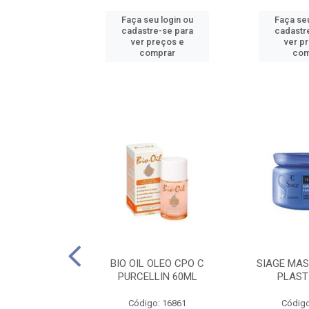
u login ou
Faça seu login ou
Faça seu
e-se para
cadastre-se para
cadastr
reços e
ver preços e
ver p
mprar
comprar
com
O CPO NATURAL
BIO OIL OLEO CPO C
SIAGE MAS
25ML
PURCELLIN 60ML
PLAST
o: 16995
Código: 16861
Código