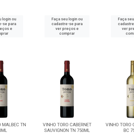
 login ou
Faça seu login ou
Faça seu
e-se para
cadastre-se para
cadastre
reços e
ver preços e
ver pr
prar
comprar
com
O MALBEC TN
VINHO TORO CABERNET
VINHO TORO
0ML
SAUVIGNON TN 750ML
BC 7