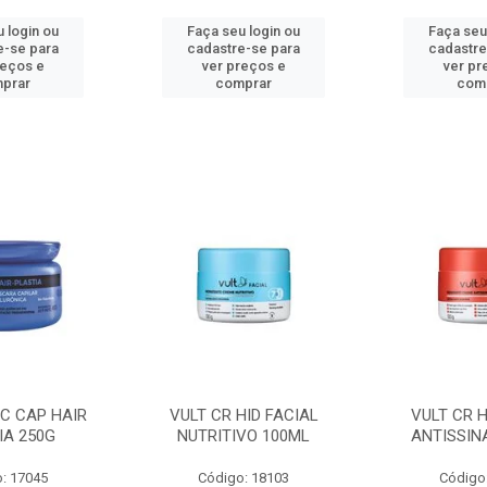
 login ou
Faça seu login ou
Faça seu
e-se para
cadastre-se para
cadastre
reços e
ver preços e
ver pr
prar
comprar
com
C CAP HAIR
VULT CR HID FACIAL
VULT CR H
IA 250G
NUTRITIVO 100ML
ANTISSIN
: 17045
Código: 18103
Código