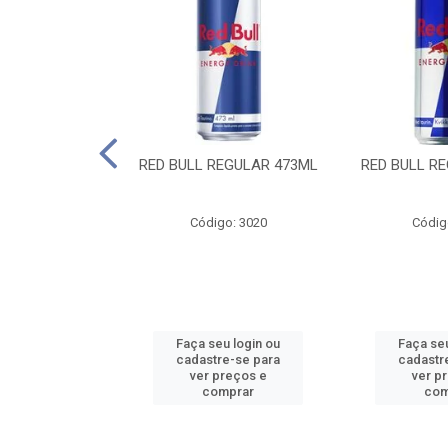
 SUGAR FREE
RED BULL REGULAR 473ML
RED BULL R
55ML
o: 13986
Código: 3020
Códig
u login ou
Faça seu login ou
Faça seu
e-se para
cadastre-se para
cadastr
reços e
ver preços e
ver p
mprar
comprar
com