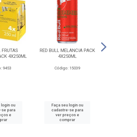
L FRUTAS
RED BULL MELANCIA PACK
RED BULL 
ACK 4X250ML
4X250ML
PESSEGO PA
: 9453
Código: 15039
Código:
 login ou
Faça seu login ou
Faça seu 
-se para
cadastre-se para
cadastre
eços e
ver preços e
ver pr
prar
comprar
comp