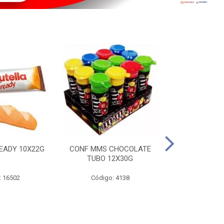
EADY 10X22G
CONF MMS CHOCOLATE
CHOC SNIC
TUBO 12X30G
20X
: 16502
Código: 4138
Código: