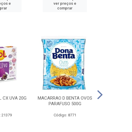
eços e
ver preços e
ver pr
prar
comprar
comp
L CX UVA 20G
MACARRAO D BENTA OVOS
MASSA P LA
PARAFUSO 500G
OVOS 
: 21379
Código: 8771
Código: