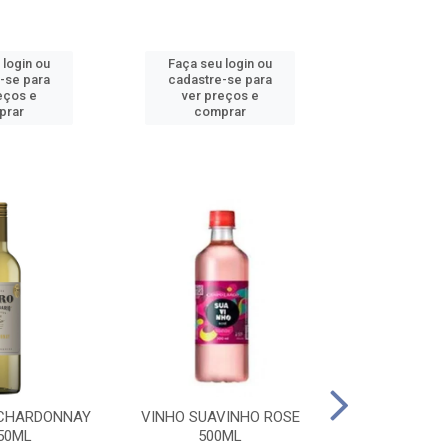
 login ou
Faça seu login ou
Faça seu 
-se para
cadastre-se para
cadastre
eços e
ver preços e
ver pr
prar
comprar
comp
 CHARDONNAY
VINHO SUAVINHO ROSE
VINHO SUAV
50ML
500ML
500