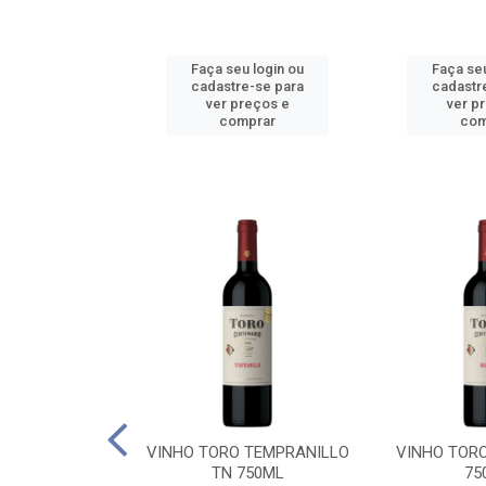
u login ou
Faça seu login ou
Faça seu
e-se para
cadastre-se para
cadastr
reços e
ver preços e
ver p
mprar
comprar
com
BALLO CHILE
VINHO TORO TEMPRANILLO
VINHO TOR
C 750ML
TN 750ML
75