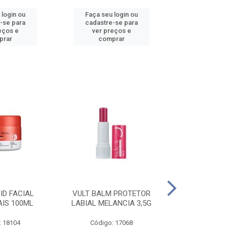
 login ou
Faça seu login ou
Faça seu 
-se para
cadastre-se para
cadastre
eços e
ver preços e
ver pr
prar
comprar
comp
ID FACIAL
VULT BALM PROTETOR
VULT ESM T
AIS 100ML
LABIAL MELANCIA 3,5G
GEL IN V
: 18104
Código: 17068
Código: