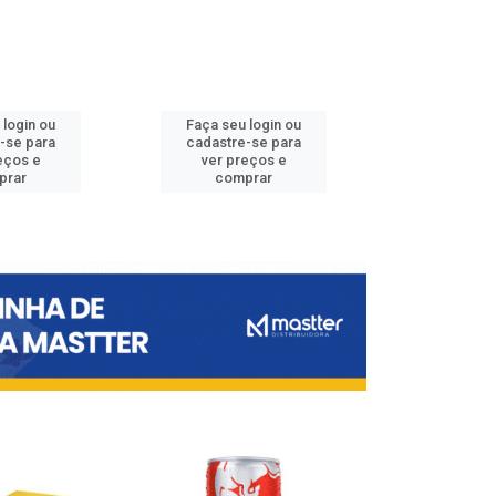
 login ou
Faça seu login ou
Faça seu 
-se para
cadastre-se para
cadastre
eços e
ver preços e
ver pr
prar
comprar
comp