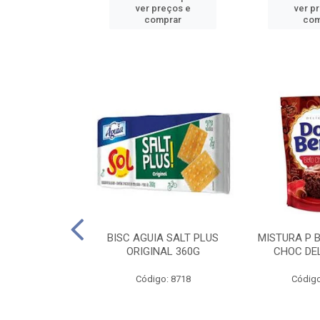
reços e
ver preços e
ver p
mprar
comprar
com
IGO BRANDINI
BISC AGUIA SALT PLUS
MISTURA P 
TP1 1KG
ORIGINAL 360G
CHOC DEL
o: 8726
Código: 8718
Código