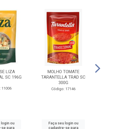
SE LIZA
MOLHO TOMATE
KETCHUP EL
AL SC 196G
TARANTELLA TRAD SC
35
300G
: 11006
Código:
Código: 17146
 login ou
Faça seu login ou
Faça seu 
-se para
cadastre-se para
cadastre