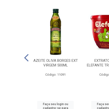
 PASSATA VD
AZEITE OLIVA BORGES EXT
EXTRAT
00G
VIRGEM 500ML
ELEFANTE TR
o: 16492
Código: 11091
Código
u login ou
Faça seu login ou
Faça seu
e-se para
cadastre-se para
cadastr