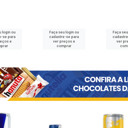
 login ou
Faça seu login ou
Faça seu
e-se para
cadastre-se para
cadastre
reços e
ver preços e
ver pr
prar
comprar
com