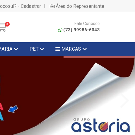
|
hocosul? - Cadastrar
Área do Representante
Fale Conosco
0
(73) 99986-6043
MARIA
PET
MARCAS