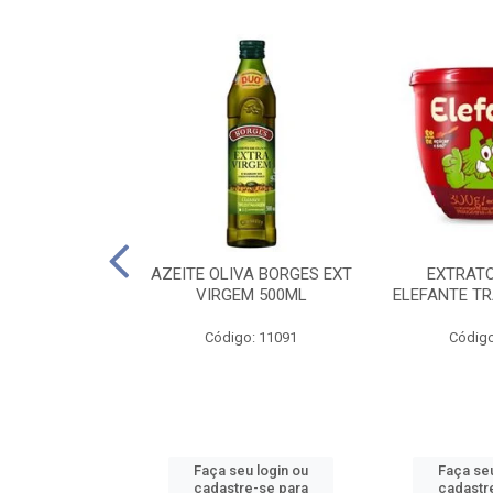
 PASSATA VD
AZEITE OLIVA BORGES EXT
EXTRAT
00G
VIRGEM 500ML
ELEFANTE TR
o: 16492
Código: 11091
Código
u login ou
Faça seu login ou
Faça seu
e-se para
cadastre-se para
cadastr