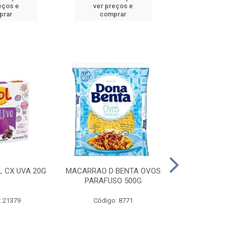
eços e
ver preços e
ver pr
prar
comprar
comp
L CX UVA 20G
MACARRAO D BENTA OVOS
MASSA P LA
PARAFUSO 500G
OVOS 
: 21379
Código: 8771
Código: