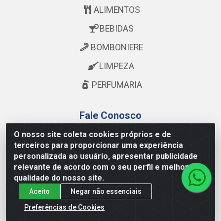
ALIMENTOS
BEBIDAS
BOMBONIERE
LIMPEZA
PERFUMARIA
Fale Conosco
O nosso site coleta cookies próprios e de
televendas@astoriagestao.com.br
terceiros para proporcionar uma experiência
facebook.com/chocosuldistribuidora
personalizada ao usuário, apresentar publicidade
@mastter.distribuidora
relevante de acordo com o seu perfil e melhorar a
qualidade do nosso site.
@chocosul.distribuidora
Aceito
Negar não essenciais
(73) 99986-6043
Preferências de Cookies