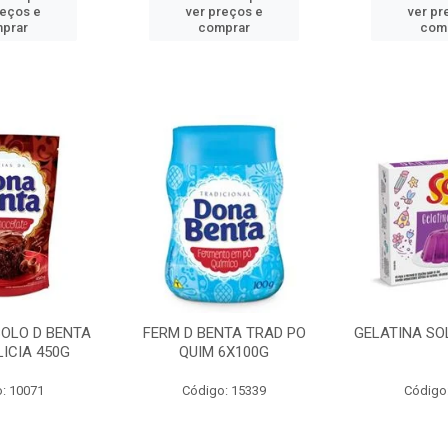
reços e
ver preços e
ver pr
prar
comprar
com
BOLO D BENTA
FERM D BENTA TRAD PO
GELATINA SO
ICIA 450G
QUIM 6X100G
: 10071
Código: 15339
Código