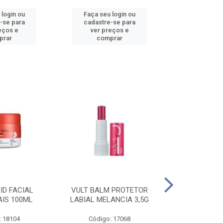
 login ou
Faça seu login ou
Faça seu 
-se para
cadastre-se para
cadastre
eços e
ver preços e
ver pr
prar
comprar
comp
ID FACIAL
VULT BALM PROTETOR
VULT ESM T
AIS 100ML
LABIAL MELANCIA 3,5G
GEL IN V
: 18104
Código: 17068
Código: