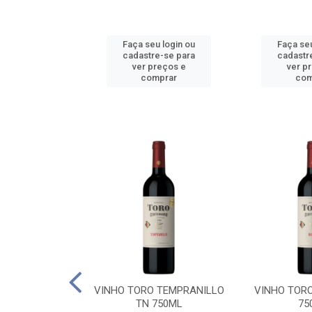
u login ou
Faça seu login ou
Faça seu
e-se para
cadastre-se para
cadastr
reços e
ver preços e
ver p
mprar
comprar
com
BALLO CHILE
VINHO TORO TEMPRANILLO
VINHO TOR
C 750ML
TN 750ML
75