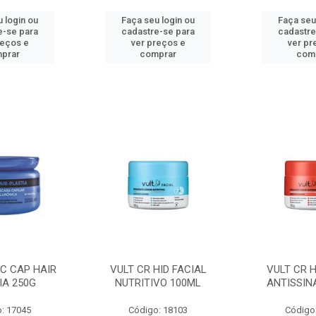
 login ou
Faça seu login ou
Faça seu
e-se para
cadastre-se para
cadastre
reços e
ver preços e
ver pr
prar
comprar
com
C CAP HAIR
VULT CR HID FACIAL
VULT CR H
IA 250G
NUTRITIVO 100ML
ANTISSIN
: 17045
Código: 18103
Código