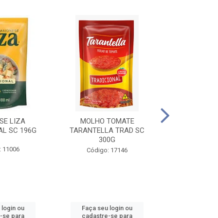
SE LIZA
MOLHO TOMATE
KETCHUP EL
AL SC 196G
TARANTELLA TRAD SC
35
300G
: 11006
Código:
Código: 17146
 login ou
Faça seu login ou
Faça seu 
-se para
cadastre-se para
cadastre