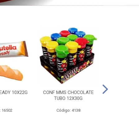
EADY 10X22G
CONF MMS CHOCOLATE
CHOC SNIC
TUBO 12X30G
20X
: 16502
Código: 4138
Código: