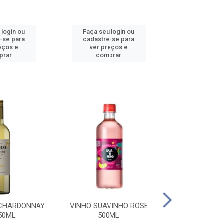
 login ou
Faça seu login ou
Faça seu 
-se para
cadastre-se para
cadastre
eços e
ver preços e
ver pr
prar
comprar
comp
 CHARDONNAY
VINHO SUAVINHO ROSE
VINHO SUAV
50ML
500ML
500