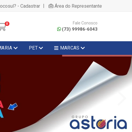
|
hocosul? - Cadastrar
Área do Representante
Fale Conosco
0
(73) 99986-6043
MARIA
PET
MARCAS