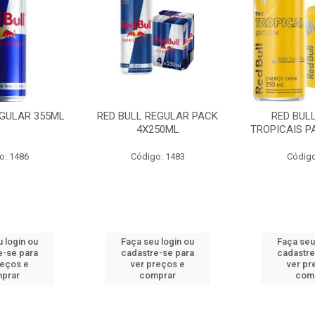
EGULAR 355ML
RED BULL REGULAR PACK
RED BUL
4X250ML
TROPICAIS P
o: 1486
Código: 1483
Código
 login ou
Faça seu login ou
Faça seu
e-se para
cadastre-se para
cadastre
reços e
ver preços e
ver pr
prar
comprar
com