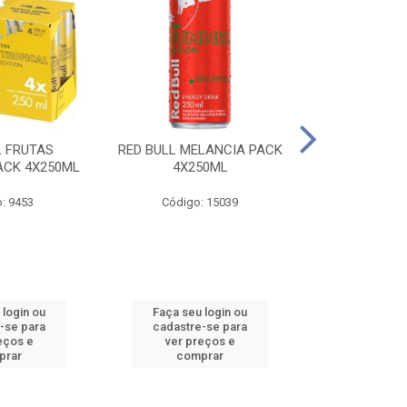
L FRUTAS
RED BULL MELANCIA PACK
RED BULL 
ACK 4X250ML
4X250ML
PESSEGO PA
: 9453
Código: 15039
Código:
 login ou
Faça seu login ou
Faça seu 
-se para
cadastre-se para
cadastre
eços e
ver preços e
ver pr
prar
comprar
comp