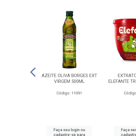
 PASSATA VD
AZEITE OLIVA BORGES EXT
EXTRAT
00G
VIRGEM 500ML
ELEFANTE TR
o: 16492
Código: 11091
Código
u login ou
Faça seu login ou
Faça seu
e-se para
cadastre-se para
cadastr