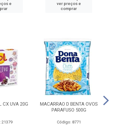
eços e
ver preços e
ver pr
prar
comprar
comp
L CX UVA 20G
MACARRAO D BENTA OVOS
MASSA P LA
PARAFUSO 500G
OVOS 
: 21379
Código: 8771
Código: