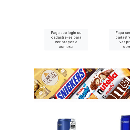
u login ou
Faça seu login ou
Faça seu
e-se para
cadastre-se para
cadastr
reços e
ver preços e
ver p
mprar
comprar
com