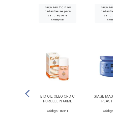
u login ou
Faça seu login ou
Faça seu
e-se para
cadastre-se para
cadastr
reços e
ver preços e
ver p
mprar
comprar
com
O CPO NATURAL
BIO OIL OLEO CPO C
SIAGE MAS
25ML
PURCELLIN 60ML
PLAST
o: 16995
Código: 16861
Código