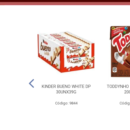
CO KERO COCO
KINDER BUENO WHITE DP
TODDYNHO
00ML
30UNX39G
20
o: 2185
Código: 9844
Códig