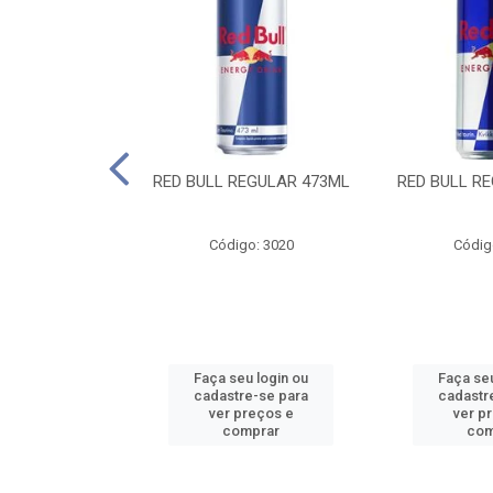
 SUGAR FREE
RED BULL REGULAR 473ML
RED BULL R
55ML
o: 13986
Código: 3020
Códig
u login ou
Faça seu login ou
Faça seu
e-se para
cadastre-se para
cadastr
reços e
ver preços e
ver p
mprar
comprar
com