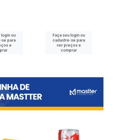
 login ou
Faça seu login ou
Faça seu 
-se para
cadastre-se para
cadastre
eços e
ver preços e
ver pr
prar
comprar
comp