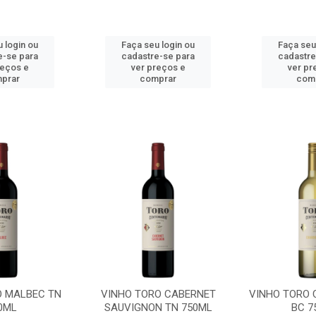
 login ou
Faça seu login ou
Faça seu
e-se para
cadastre-se para
cadastre
reços e
ver preços e
ver pr
prar
comprar
com
O MALBEC TN
VINHO TORO CABERNET
VINHO TORO
0ML
SAUVIGNON TN 750ML
BC 7