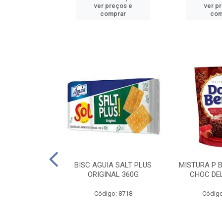
reços e
ver preços e
ver p
mprar
comprar
com
IGO BRANDINI
BISC AGUIA SALT PLUS
MISTURA P 
TP1 1KG
ORIGINAL 360G
CHOC DEL
o: 8726
Código: 8718
Código