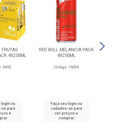
L FRUTAS
RED BULL MELANCIA PACK
RED BULL 
ACK 4X250ML
4X250ML
PESSEGO PA
: 9453
Código: 15039
Código:
 login ou
Faça seu login ou
Faça seu 
-se para
cadastre-se para
cadastre
eços e
ver preços e
ver pr
prar
comprar
comp