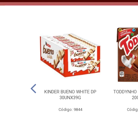
CO KERO COCO
KINDER BUENO WHITE DP
TODDYNHO
00ML
30UNX39G
20
o: 2185
Código: 9844
Códig