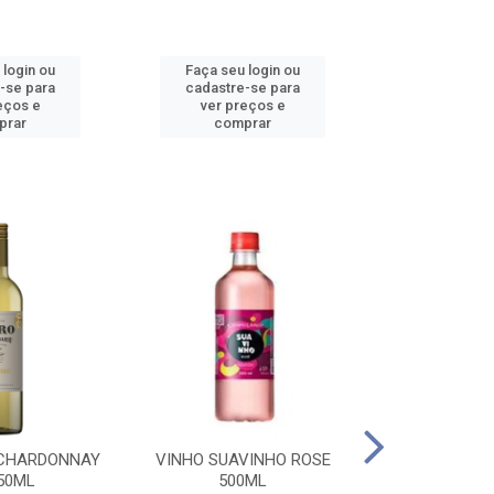
 login ou
Faça seu login ou
Faça seu 
-se para
cadastre-se para
cadastre
eços e
ver preços e
ver pr
prar
comprar
comp
 CHARDONNAY
VINHO SUAVINHO ROSE
VINHO SUAV
50ML
500ML
500