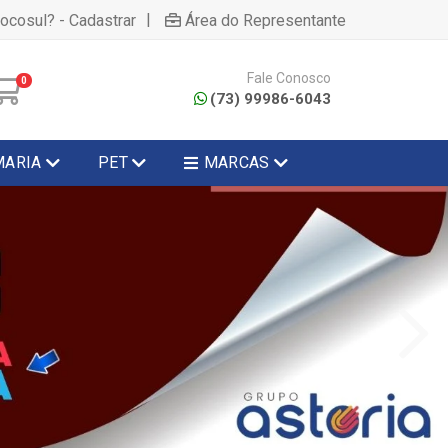
|
hocosul? - Cadastrar
Área do Representante
Fale Conosco
0
(73) 99986-6043
MARIA
PET
MARCAS