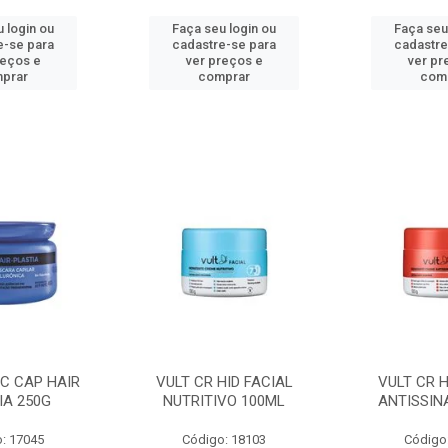
 login ou
Faça seu login ou
Faça seu
e-se para
cadastre-se para
cadastre
reços e
ver preços e
ver pr
prar
comprar
com
C CAP HAIR
VULT CR HID FACIAL
VULT CR H
IA 250G
NUTRITIVO 100ML
ANTISSIN
: 17045
Código: 18103
Código