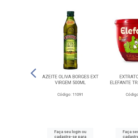
 PASSATA VD
AZEITE OLIVA BORGES EXT
EXTRAT
00G
VIRGEM 500ML
ELEFANTE TR
o: 16492
Código: 11091
Código
u login ou
Faça seu login ou
Faça seu
e-se para
cadastre-se para
cadastr