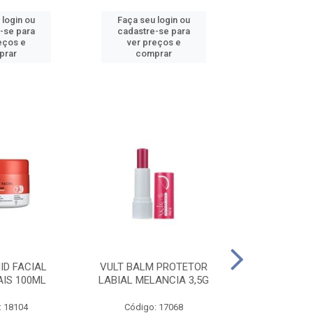
 login ou
Faça seu login ou
Faça seu 
-se para
cadastre-se para
cadastre
eços e
ver preços e
ver pr
prar
comprar
comp
ID FACIAL
VULT BALM PROTETOR
VULT ESM T
AIS 100ML
LABIAL MELANCIA 3,5G
GEL IN V
: 18104
Código: 17068
Código: