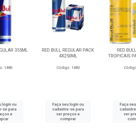
EGULAR 355ML
RED BULL REGULAR PACK
RED BUL
4X250ML
TROPICAIS P
o: 1486
Código: 1483
Código
 login ou
Faça seu login ou
Faça seu
e-se para
cadastre-se para
cadastre
reços e
ver preços e
ver pr
prar
comprar
com