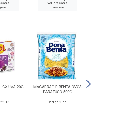
eços e
ver preços e
ver pr
prar
comprar
comp
L CX UVA 20G
MACARRAO D BENTA OVOS
MASSA P LA
PARAFUSO 500G
OVOS 
: 21379
Código: 8771
Código: