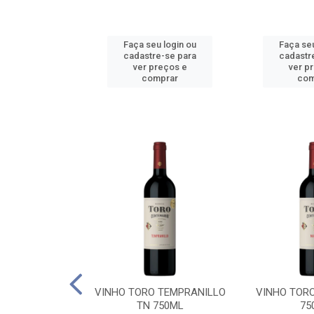
u login ou
Faça seu login ou
Faça seu
e-se para
cadastre-se para
cadastr
reços e
ver preços e
ver p
mprar
comprar
com
BALLO CHILE
VINHO TORO TEMPRANILLO
VINHO TOR
C 750ML
TN 750ML
75