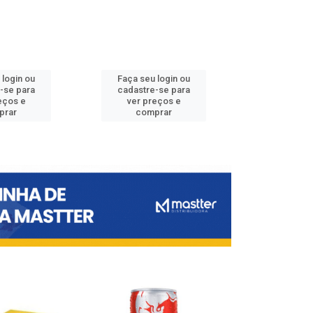
 login ou
Faça seu login ou
Faça seu 
-se para
cadastre-se para
cadastre
eços e
ver preços e
ver pr
prar
comprar
comp