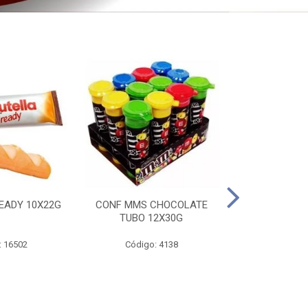
EADY 10X22G
CONF MMS CHOCOLATE
CHOC SNIC
TUBO 12X30G
20X
: 16502
Código: 4138
Código: