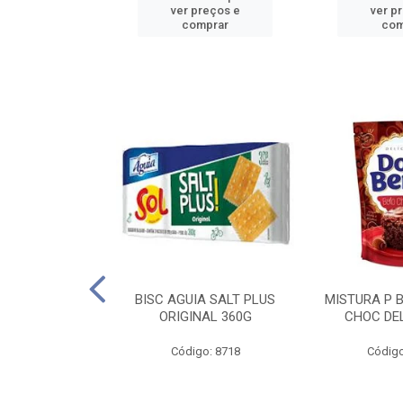
reços e
ver preços e
ver p
mprar
comprar
com
IGO BRANDINI
BISC AGUIA SALT PLUS
MISTURA P 
TP1 1KG
ORIGINAL 360G
CHOC DEL
o: 8726
Código: 8718
Código