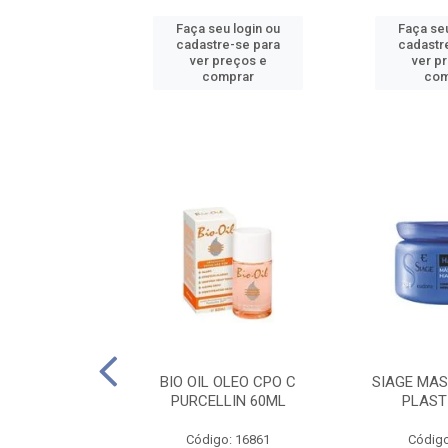
u login ou
Faça seu login ou
Faça seu
e-se para
cadastre-se para
cadastr
reços e
ver preços e
ver p
mprar
comprar
com
O CPO NATURAL
BIO OIL OLEO CPO C
SIAGE MAS
25ML
PURCELLIN 60ML
PLAST
o: 16995
Código: 16861
Código