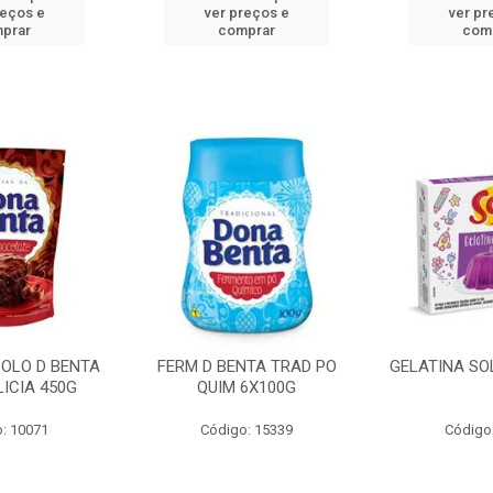
reços e
ver preços e
ver pr
prar
comprar
com
BOLO D BENTA
FERM D BENTA TRAD PO
GELATINA SO
ICIA 450G
QUIM 6X100G
: 10071
Código: 15339
Código