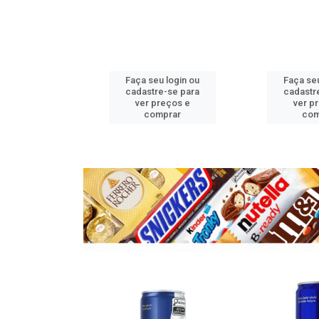
u login ou
Faça seu login ou
Faça seu
e-se para
cadastre-se para
cadastr
reços e
ver preços e
ver p
mprar
comprar
com