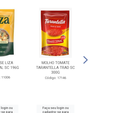
SE LIZA
MOLHO TOMATE
KETCHUP EL
AL SC 196G
TARANTELLA TRAD SC
35
300G
: 11006
Código:
Código: 17146
 login ou
Faça seu login ou
Faça seu 
-se para
cadastre-se para
cadastre