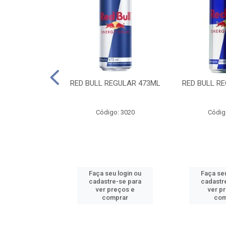
 SUGAR FREE
RED BULL REGULAR 473ML
RED BULL R
55ML
o: 13986
Código: 3020
Códig
u login ou
Faça seu login ou
Faça seu
e-se para
cadastre-se para
cadastr
reços e
ver preços e
ver p
mprar
comprar
com