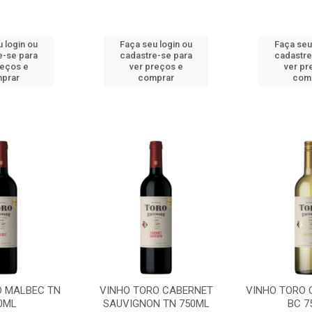
 login ou
Faça seu login ou
Faça seu
e-se para
cadastre-se para
cadastre
reços e
ver preços e
ver pr
prar
comprar
com
O MALBEC TN
VINHO TORO CABERNET
VINHO TORO
0ML
SAUVIGNON TN 750ML
BC 7