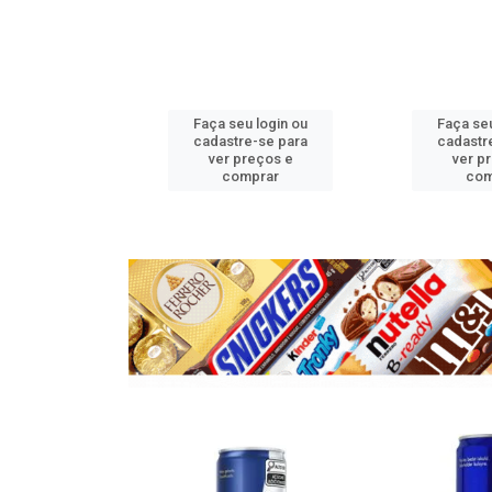
u login ou
Faça seu login ou
Faça seu
e-se para
cadastre-se para
cadastr
reços e
ver preços e
ver p
mprar
comprar
com