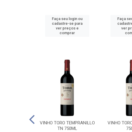
u login ou
Faça seu login ou
Faça seu
e-se para
cadastre-se para
cadastr
reços e
ver preços e
ver p
mprar
comprar
com
BALLO CHILE
VINHO TORO TEMPRANILLO
VINHO TOR
C 750ML
TN 750ML
75