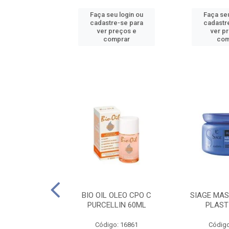
u login ou
Faça seu login ou
Faça seu
e-se para
cadastre-se para
cadastr
reços e
ver preços e
ver p
mprar
comprar
com
O CPO NATURAL
BIO OIL OLEO CPO C
SIAGE MAS
25ML
PURCELLIN 60ML
PLAST
o: 16995
Código: 16861
Código