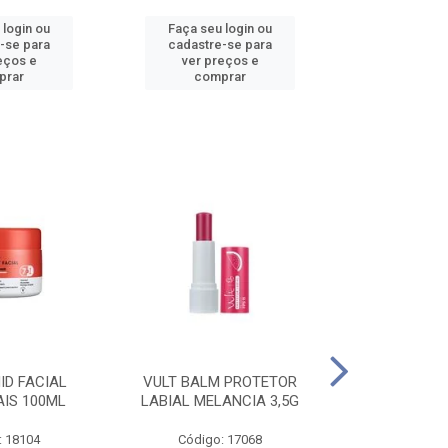
 login ou
Faça seu login ou
Faça seu 
-se para
cadastre-se para
cadastre
eços e
ver preços e
ver pr
prar
comprar
comp
ID FACIAL
VULT BALM PROTETOR
VULT ESM T
AIS 100ML
LABIAL MELANCIA 3,5G
GEL IN V
: 18104
Código: 17068
Código: