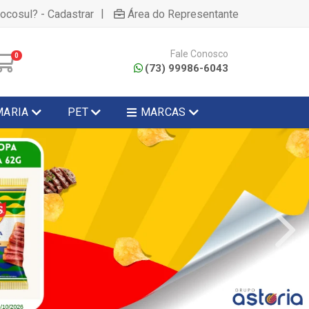
|
hocosul? - Cadastrar
Área do Representante
Fale Conosco
0
(73) 99986-6043
MARIA
PET
MARCAS