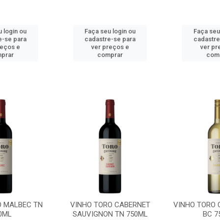
 login ou
Faça seu login ou
Faça seu
e-se para
cadastre-se para
cadastre
reços e
ver preços e
ver pr
prar
comprar
com
O MALBEC TN
VINHO TORO CABERNET
VINHO TORO
0ML
SAUVIGNON TN 750ML
BC 7