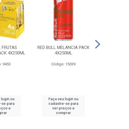
L FRUTAS
RED BULL MELANCIA PACK
RED BULL 
ACK 4X250ML
4X250ML
PESSEGO PA
: 9453
Código: 15039
Código:
 login ou
Faça seu login ou
Faça seu 
-se para
cadastre-se para
cadastre
eços e
ver preços e
ver pr
prar
comprar
comp