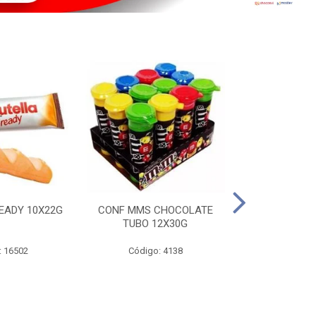
EADY 10X22G
CONF MMS CHOCOLATE
CHOC SNIC
TUBO 12X30G
20X
: 16502
Código: 4138
Código: