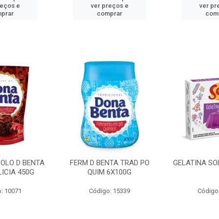
reços e
ver preços e
ver pr
prar
comprar
com
BOLO D BENTA
FERM D BENTA TRAD PO
GELATINA SO
ICIA 450G
QUIM 6X100G
: 10071
Código: 15339
Código