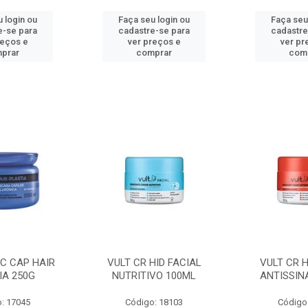
 login ou
Faça seu login ou
Faça seu
e-se para
cadastre-se para
cadastre
reços e
ver preços e
ver pr
prar
comprar
com
C CAP HAIR
VULT CR HID FACIAL
VULT CR H
IA 250G
NUTRITIVO 100ML
ANTISSIN
: 17045
Código: 18103
Código