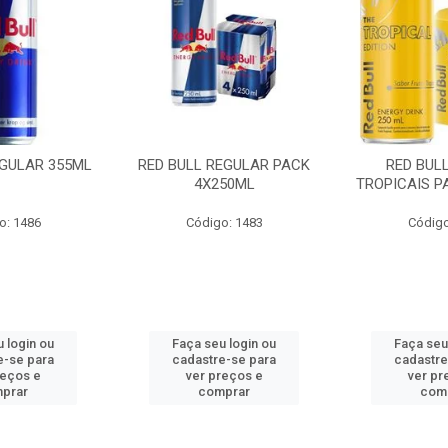
EGULAR 355ML
RED BULL REGULAR PACK
RED BUL
4X250ML
TROPICAIS P
o: 1486
Código: 1483
Código
 login ou
Faça seu login ou
Faça seu
e-se para
cadastre-se para
cadastre
reços e
ver preços e
ver pr
prar
comprar
com