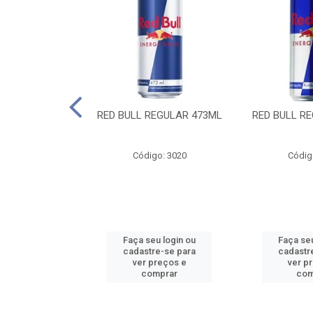
 SUGAR FREE
RED BULL REGULAR 473ML
RED BULL R
55ML
o: 13986
Código: 3020
Códig
u login ou
Faça seu login ou
Faça seu
e-se para
cadastre-se para
cadastr
reços e
ver preços e
ver p
mprar
comprar
com