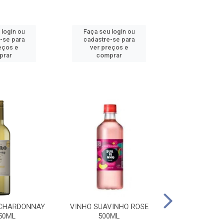
 login ou
Faça seu login ou
Faça seu 
-se para
cadastre-se para
cadastre
eços e
ver preços e
ver pr
prar
comprar
comp
 CHARDONNAY
VINHO SUAVINHO ROSE
VINHO SUAV
50ML
500ML
500