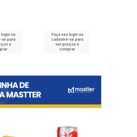
 login ou
Faça seu login ou
Faça seu 
-se para
cadastre-se para
cadastre
eços e
ver preços e
ver pr
prar
comprar
comp