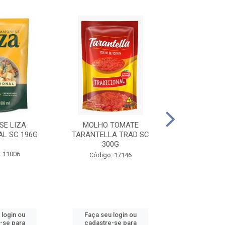
SE LIZA
MOLHO TOMATE
KETCHUP EL
AL SC 196G
TARANTELLA TRAD SC
35
300G
: 11006
Código:
Código: 17146
 login ou
Faça seu login ou
Faça seu 
-se para
cadastre-se para
cadastre