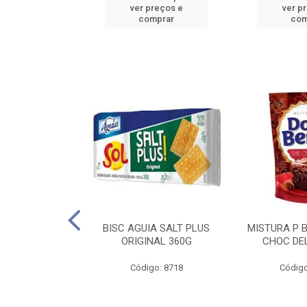
reços e
ver preços e
ver p
mprar
comprar
com
IGO BRANDINI
BISC AGUIA SALT PLUS
MISTURA P 
TP1 1KG
ORIGINAL 360G
CHOC DEL
o: 8726
Código: 8718
Código