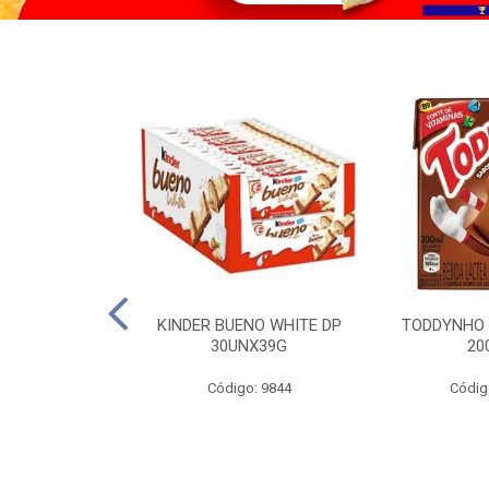
CO KERO COCO
KINDER BUENO WHITE DP
TODDYNHO
00ML
30UNX39G
20
o: 2185
Código: 9844
Códig