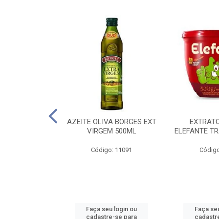
 PASSATA VD
AZEITE OLIVA BORGES EXT
EXTRAT
00G
VIRGEM 500ML
ELEFANTE TR
o: 16492
Código: 11091
Código
u login ou
Faça seu login ou
Faça seu
e-se para
cadastre-se para
cadastr