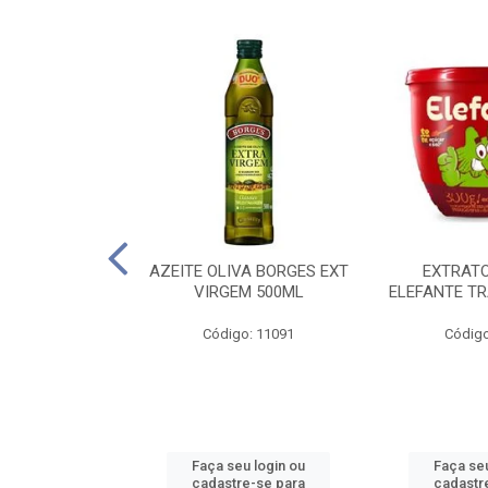
 PASSATA VD
AZEITE OLIVA BORGES EXT
EXTRAT
00G
VIRGEM 500ML
ELEFANTE TR
o: 16492
Código: 11091
Código
u login ou
Faça seu login ou
Faça seu
e-se para
cadastre-se para
cadastr