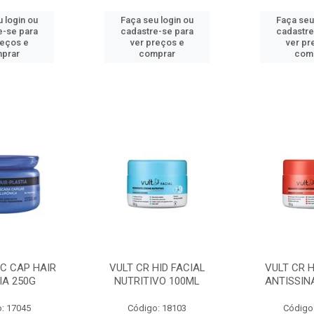
 login ou
Faça seu login ou
Faça seu
e-se para
cadastre-se para
cadastre
reços e
ver preços e
ver pr
prar
comprar
com
C CAP HAIR
VULT CR HID FACIAL
VULT CR H
IA 250G
NUTRITIVO 100ML
ANTISSIN
: 17045
Código: 18103
Código