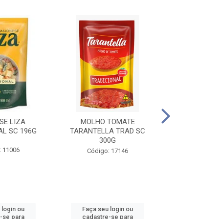
SE LIZA
MOLHO TOMATE
KETCHUP EL
AL SC 196G
TARANTELLA TRAD SC
35
300G
: 11006
Código:
Código: 17146
 login ou
Faça seu login ou
Faça seu 
-se para
cadastre-se para
cadastre