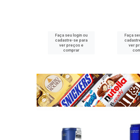
u login ou
Faça seu login ou
Faça seu
e-se para
cadastre-se para
cadastr
reços e
ver preços e
ver p
mprar
comprar
com