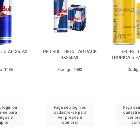
EGULAR 355ML
RED BULL REGULAR PACK
RED BUL
4X250ML
TROPICAIS P
o: 1486
Código: 1483
Código
 login ou
Faça seu login ou
Faça seu
e-se para
cadastre-se para
cadastre
reços e
ver preços e
ver pr
prar
comprar
com