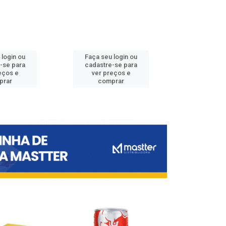
 login ou
Faça seu login ou
Faça seu 
-se para
cadastre-se para
cadastre
eços e
ver preços e
ver pr
prar
comprar
comp