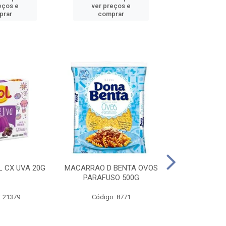
eços e
ver preços e
ver pr
prar
comprar
comp
L CX UVA 20G
MACARRAO D BENTA OVOS
MASSA P LA
PARAFUSO 500G
OVOS 
: 21379
Código: 8771
Código: