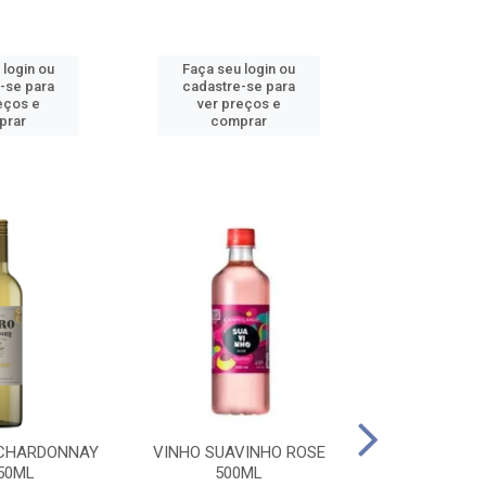
 login ou
Faça seu login ou
Faça seu 
-se para
cadastre-se para
cadastre
eços e
ver preços e
ver pr
prar
comprar
comp
 CHARDONNAY
VINHO SUAVINHO ROSE
VINHO SUAV
50ML
500ML
500