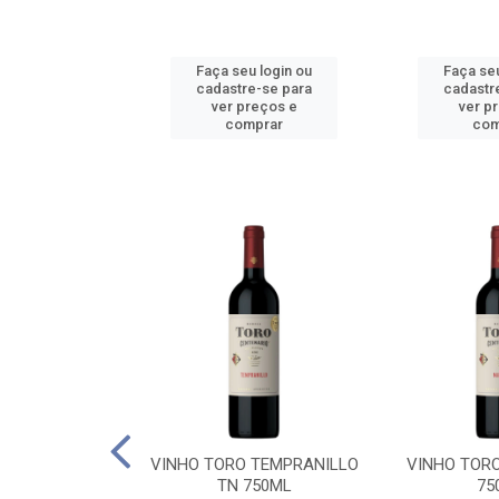
u login ou
Faça seu login ou
Faça seu
e-se para
cadastre-se para
cadastr
reços e
ver preços e
ver p
mprar
comprar
com
BALLO CHILE
VINHO TORO TEMPRANILLO
VINHO TOR
C 750ML
TN 750ML
75