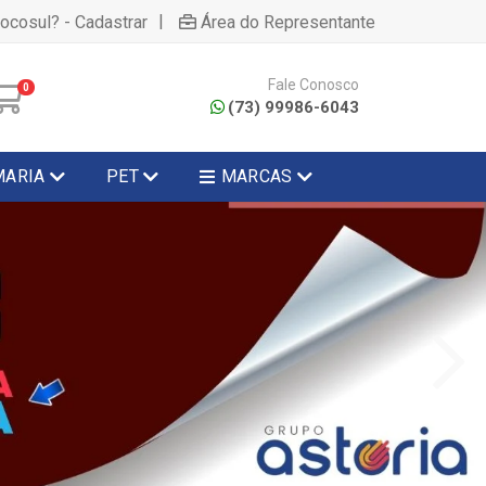
|
hocosul? - Cadastrar
Área do Representante
Fale Conosco
0
(73) 99986-6043
MARIA
PET
MARCAS