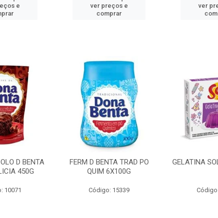
reços e
ver preços e
ver pr
prar
comprar
com
BOLO D BENTA
FERM D BENTA TRAD PO
GELATINA SO
ICIA 450G
QUIM 6X100G
: 10071
Código: 15339
Código