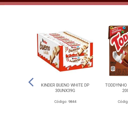
CO KERO COCO
KINDER BUENO WHITE DP
TODDYNHO
00ML
30UNX39G
20
o: 2185
Código: 9844
Códig