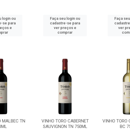
 login ou
Faça seu login ou
Faça seu
e-se para
cadastre-se para
cadastre
reços e
ver preços e
ver pr
prar
comprar
com
O MALBEC TN
VINHO TORO CABERNET
VINHO TORO
0ML
SAUVIGNON TN 750ML
BC 7