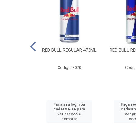
 SUGAR FREE
RED BULL REGULAR 473ML
RED BULL R
55ML
o: 13986
Código: 3020
Códig
u login ou
Faça seu login ou
Faça seu
e-se para
cadastre-se para
cadastr
reços e
ver preços e
ver p
mprar
comprar
com