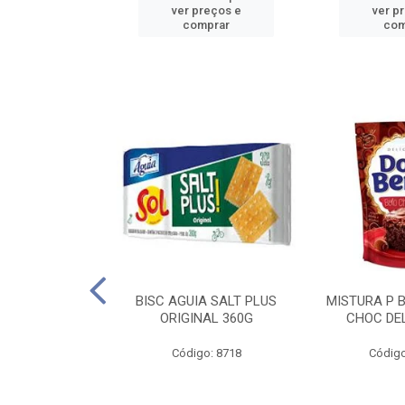
reços e
ver preços e
ver p
mprar
comprar
com
IGO BRANDINI
BISC AGUIA SALT PLUS
MISTURA P 
TP1 1KG
ORIGINAL 360G
CHOC DEL
o: 8726
Código: 8718
Código