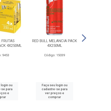
L FRUTAS
RED BULL MELANCIA PACK
RED BULL 
ACK 4X250ML
4X250ML
PESSEGO PA
: 9453
Código: 15039
Código:
 login ou
Faça seu login ou
Faça seu 
-se para
cadastre-se para
cadastre
eços e
ver preços e
ver pr
prar
comprar
comp