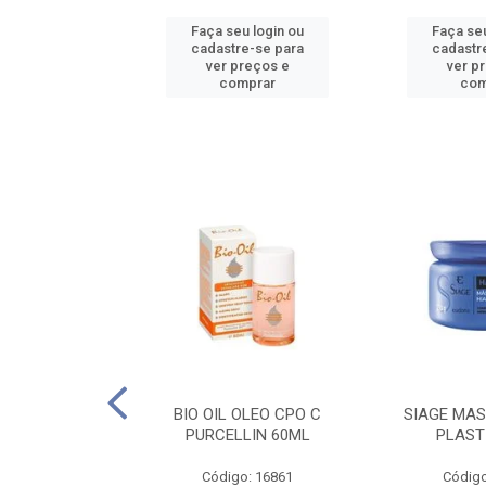
u login ou
Faça seu login ou
Faça seu
e-se para
cadastre-se para
cadastr
reços e
ver preços e
ver p
mprar
comprar
com
O CPO NATURAL
BIO OIL OLEO CPO C
SIAGE MAS
25ML
PURCELLIN 60ML
PLAST
o: 16995
Código: 16861
Código