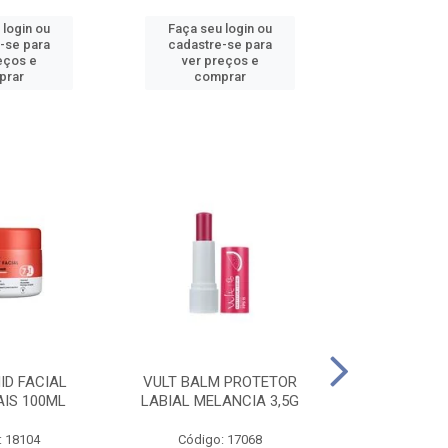
 login ou
Faça seu login ou
Faça seu 
-se para
cadastre-se para
cadastre
eços e
ver preços e
ver pr
prar
comprar
comp
ID FACIAL
VULT BALM PROTETOR
VULT ESM T
AIS 100ML
LABIAL MELANCIA 3,5G
GEL IN V
: 18104
Código: 17068
Código: