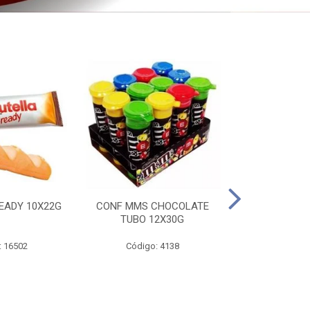
EADY 10X22G
CONF MMS CHOCOLATE
CHOC SNIC
TUBO 12X30G
20X
: 16502
Código: 4138
Código: