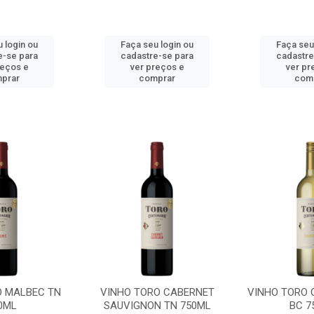
 login ou
Faça seu login ou
Faça seu
e-se para
cadastre-se para
cadastre
reços e
ver preços e
ver pr
prar
comprar
com
O MALBEC TN
VINHO TORO CABERNET
VINHO TORO
0ML
SAUVIGNON TN 750ML
BC 7