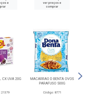
eços e
ver preços e
ver pr
prar
comprar
comp
L CX UVA 20G
MACARRAO D BENTA OVOS
MASSA P LA
PARAFUSO 500G
OVOS 
: 21379
Código: 8771
Código: