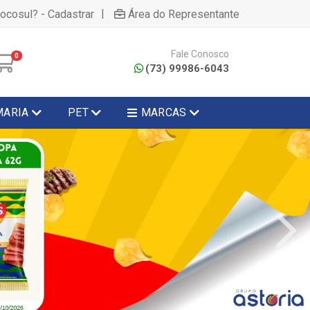
|
hocosul? - Cadastrar
Área do Representante
Fale Conosco
0
(73) 99986-6043
MARIA
PET
MARCAS