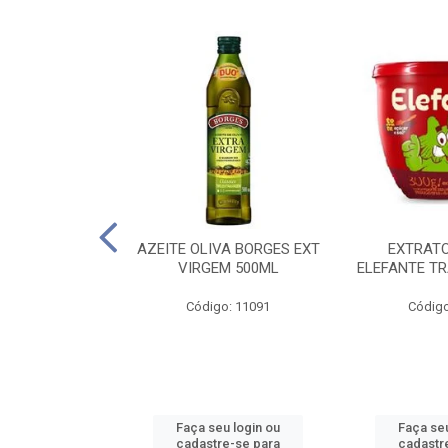
 PASSATA VD
AZEITE OLIVA BORGES EXT
EXTRAT
00G
VIRGEM 500ML
ELEFANTE TR
o: 16492
Código: 11091
Código
u login ou
Faça seu login ou
Faça seu
e-se para
cadastre-se para
cadastr