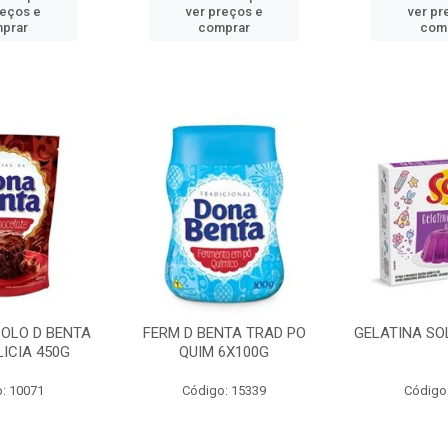
reços e
ver preços e
ver pr
prar
comprar
com
BOLO D BENTA
FERM D BENTA TRAD PO
GELATINA SO
ICIA 450G
QUIM 6X100G
: 10071
Código: 15339
Código