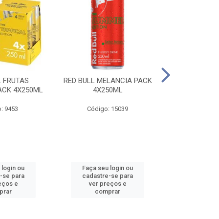
L FRUTAS
RED BULL MELANCIA PACK
RED BULL 
ACK 4X250ML
4X250ML
PESSEGO PA
: 9453
Código: 15039
Código:
 login ou
Faça seu login ou
Faça seu 
-se para
cadastre-se para
cadastre
eços e
ver preços e
ver pr
prar
comprar
comp