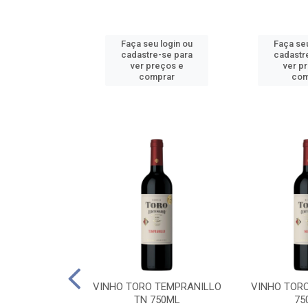
u login ou
Faça seu login ou
Faça seu
e-se para
cadastre-se para
cadastr
reços e
ver preços e
ver p
mprar
comprar
com
BALLO CHILE
VINHO TORO TEMPRANILLO
VINHO TOR
C 750ML
TN 750ML
75