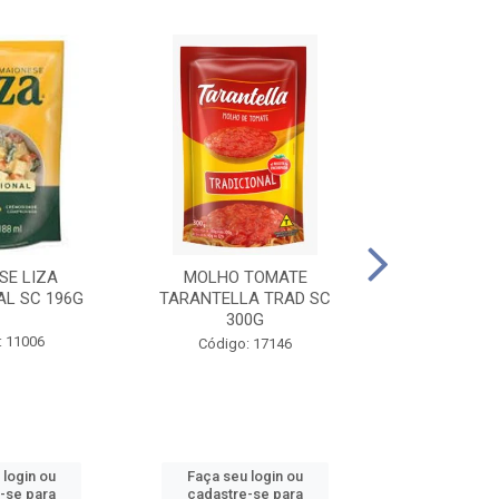
SE LIZA
MOLHO TOMATE
KETCHUP EL
AL SC 196G
TARANTELLA TRAD SC
35
300G
: 11006
Código:
Código: 17146
 login ou
Faça seu login ou
Faça seu 
-se para
cadastre-se para
cadastre