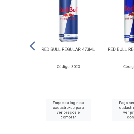
 SUGAR FREE
RED BULL REGULAR 473ML
RED BULL R
55ML
o: 13986
Código: 3020
Códig
u login ou
Faça seu login ou
Faça seu
e-se para
cadastre-se para
cadastr
reços e
ver preços e
ver p
mprar
comprar
com