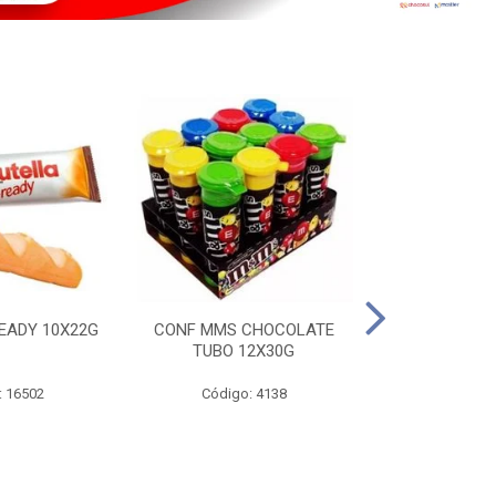
EADY 10X22G
CONF MMS CHOCOLATE
CHOC SNIC
TUBO 12X30G
20X
: 16502
Código: 4138
Código: