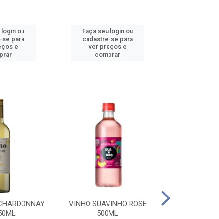
 login ou
Faça seu login ou
Faça seu 
-se para
cadastre-se para
cadastre
eços e
ver preços e
ver pr
prar
comprar
comp
 CHARDONNAY
VINHO SUAVINHO ROSE
VINHO SUAV
50ML
500ML
500