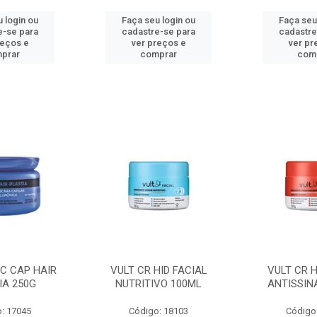
 login ou
Faça seu login ou
Faça seu
e-se para
cadastre-se para
cadastre
reços e
ver preços e
ver pr
prar
comprar
com
C CAP HAIR
VULT CR HID FACIAL
VULT CR H
IA 250G
NUTRITIVO 100ML
ANTISSIN
: 17045
Código: 18103
Código