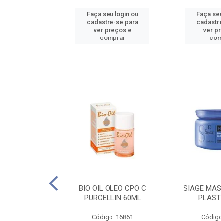
u login ou
Faça seu login ou
Faça seu
e-se para
cadastre-se para
cadastr
reços e
ver preços e
ver p
mprar
comprar
com
O CPO NATURAL
BIO OIL OLEO CPO C
SIAGE MAS
25ML
PURCELLIN 60ML
PLAST
o: 16995
Código: 16861
Código