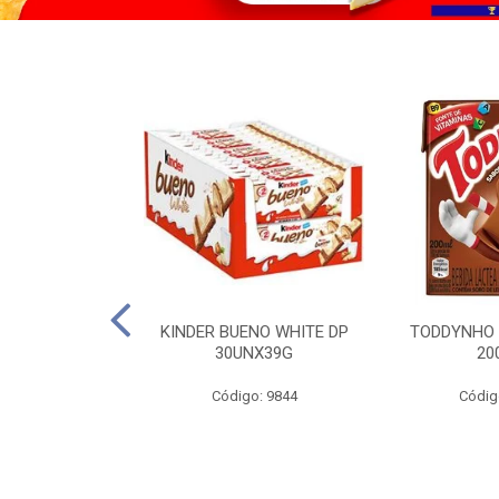
CO KERO COCO
KINDER BUENO WHITE DP
TODDYNHO
00ML
30UNX39G
20
o: 2185
Código: 9844
Códig