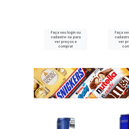
u login ou
Faça seu login ou
Faça seu
e-se para
cadastre-se para
cadastr
reços e
ver preços e
ver p
mprar
comprar
com