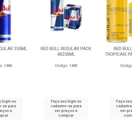
EGULAR 355ML
RED BULL REGULAR PACK
RED BUL
4X250ML
TROPICAIS P
o: 1486
Código: 1483
Código
 login ou
Faça seu login ou
Faça seu
e-se para
cadastre-se para
cadastre
reços e
ver preços e
ver pr
prar
comprar
com