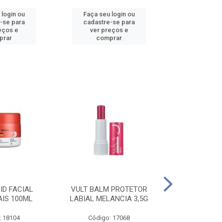
 login ou
Faça seu login ou
Faça seu 
-se para
cadastre-se para
cadastre
eços e
ver preços e
ver pr
prar
comprar
comp
ID FACIAL
VULT BALM PROTETOR
VULT ESM T
AIS 100ML
LABIAL MELANCIA 3,5G
GEL IN V
: 18104
Código: 17068
Código: