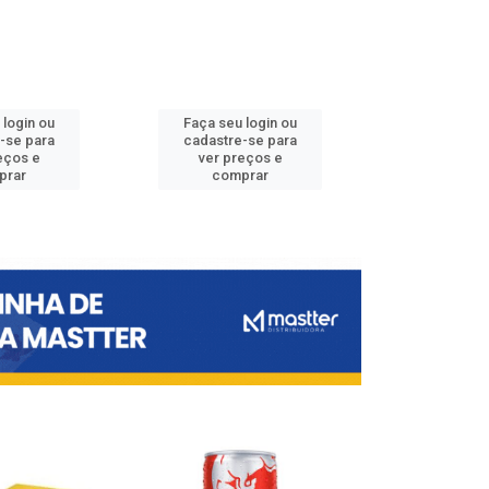
 login ou
Faça seu login ou
Faça seu 
-se para
cadastre-se para
cadastre
eços e
ver preços e
ver pr
prar
comprar
comp