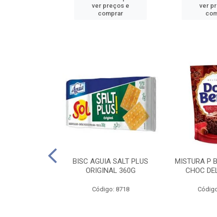
reços e
ver preços e
ver p
mprar
comprar
com
IGO BRANDINI
BISC AGUIA SALT PLUS
MISTURA P 
TP1 1KG
ORIGINAL 360G
CHOC DEL
o: 8726
Código: 8718
Código