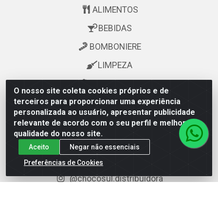
ALIMENTOS
BEBIDAS
BOMBONIERE
LIMPEZA
PERFUMARIA
O nosso site coleta cookies próprios e de
terceiros para proporcionar uma experiência
personalizada ao usuário, apresentar publicidade
Fale Conosco
relevante de acordo com o seu perfil e melhorar a
qualidade do nosso site.
televendas@astoriagestao.com.br
Aceito
Negar não essenciais
facebook.com/chocosuldistribuidora
Preferências de Cookies
@mastter.distribuidora
@chocosul.distribuidora
(73) 99986-6043