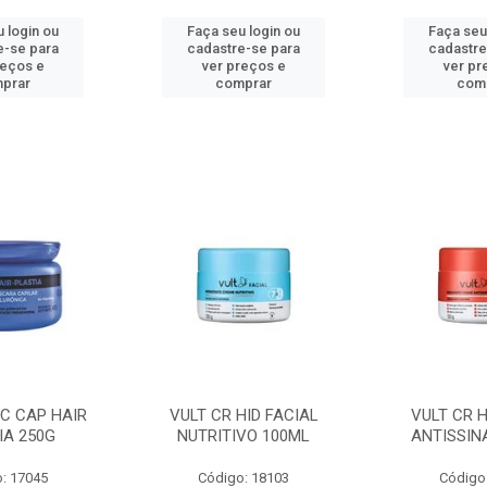
 login ou
Faça seu login ou
Faça seu
e-se para
cadastre-se para
cadastre
reços e
ver preços e
ver pr
prar
comprar
com
C CAP HAIR
VULT CR HID FACIAL
VULT CR H
IA 250G
NUTRITIVO 100ML
ANTISSIN
: 17045
Código: 18103
Código