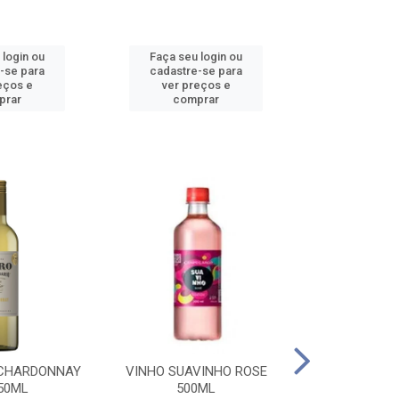
 login ou
Faça seu login ou
Faça seu 
-se para
cadastre-se para
cadastre
eços e
ver preços e
ver pr
prar
comprar
comp
 CHARDONNAY
VINHO SUAVINHO ROSE
VINHO SUAV
50ML
500ML
500