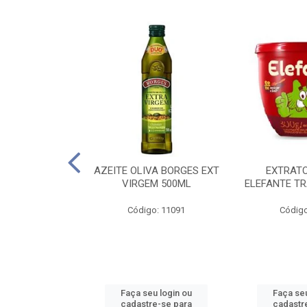
 PASSATA VD
AZEITE OLIVA BORGES EXT
EXTRAT
00G
VIRGEM 500ML
ELEFANTE TR
o: 16492
Código: 11091
Código
u login ou
Faça seu login ou
Faça seu
e-se para
cadastre-se para
cadastr