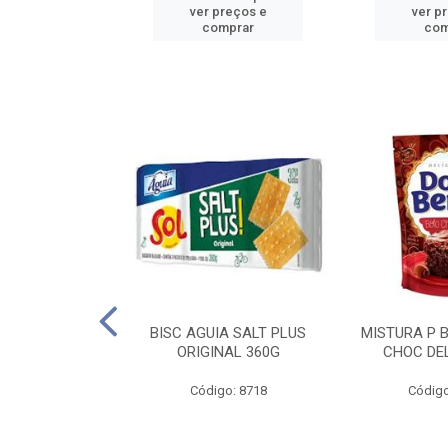
reços e
ver preços e
ver p
mprar
comprar
com
IGO BRANDINI
BISC AGUIA SALT PLUS
MISTURA P 
TP1 1KG
ORIGINAL 360G
CHOC DEL
o: 8726
Código: 8718
Código