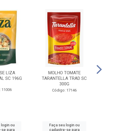
SE LIZA
MOLHO TOMATE
KETCHUP EL
AL SC 196G
TARANTELLA TRAD SC
35
300G
: 11006
Código:
Código: 17146
 login ou
Faça seu login ou
Faça seu 
-se para
cadastre-se para
cadastre