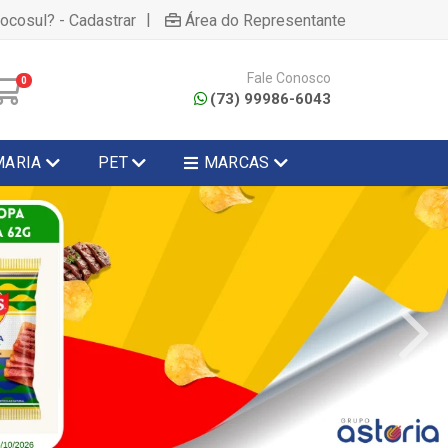
|
hocosul? - Cadastrar
Área do Representante
Fale Conosco
0
(73) 99986-6043
MARIA
PET
MARCAS