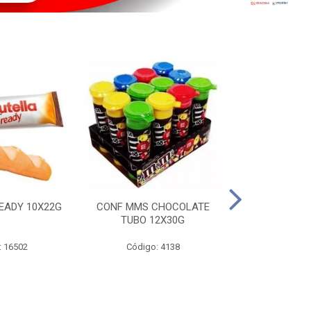
EADY 10X22G
CONF MMS CHOCOLATE
CHOC SNIC
TUBO 12X30G
20X
: 16502
Código: 4138
Código: