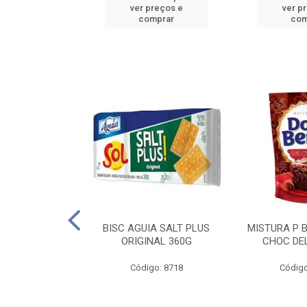
reços e
ver preços e
ver p
mprar
comprar
com
IGO BRANDINI
BISC AGUIA SALT PLUS
MISTURA P 
TP1 1KG
ORIGINAL 360G
CHOC DEL
o: 8726
Código: 8718
Código