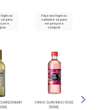
 login ou
Faça seu login ou
Faça seu 
-se para
cadastre-se para
cadastre
eços e
ver preços e
ver pr
prar
comprar
comp
 CHARDONNAY
VINHO SUAVINHO ROSE
VINHO SUAV
50ML
500ML
500