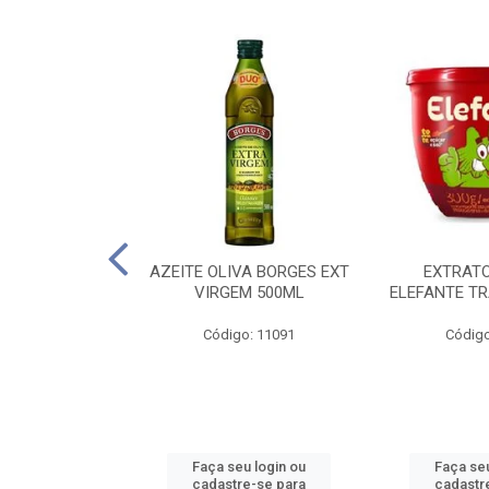
 PASSATA VD
AZEITE OLIVA BORGES EXT
EXTRAT
00G
VIRGEM 500ML
ELEFANTE TR
o: 16492
Código: 11091
Código
u login ou
Faça seu login ou
Faça seu
e-se para
cadastre-se para
cadastr