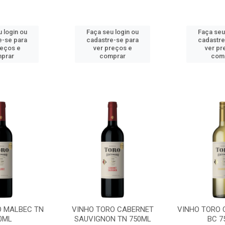
 login ou
Faça seu login ou
Faça seu
e-se para
cadastre-se para
cadastre
reços e
ver preços e
ver pr
prar
comprar
com
O MALBEC TN
VINHO TORO CABERNET
VINHO TORO
0ML
SAUVIGNON TN 750ML
BC 7