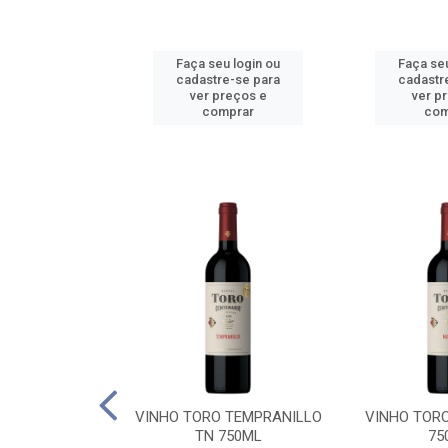
u login ou
Faça seu login ou
Faça seu
e-se para
cadastre-se para
cadastr
reços e
ver preços e
ver p
mprar
comprar
com
BALLO CHILE
VINHO TORO TEMPRANILLO
VINHO TOR
C 750ML
TN 750ML
75