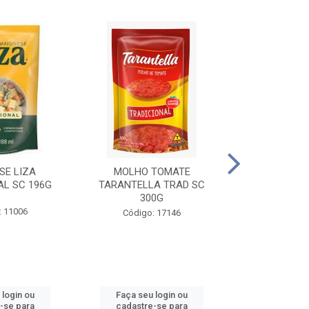
SE LIZA
MOLHO TOMATE
KETCHUP EL
AL SC 196G
TARANTELLA TRAD SC
35
300G
: 11006
Código:
Código: 17146
 login ou
Faça seu login ou
Faça seu 
-se para
cadastre-se para
cadastre