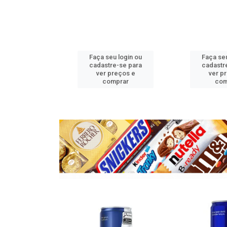
u login ou
Faça seu login ou
Faça seu
e-se para
cadastre-se para
cadastr
reços e
ver preços e
ver p
mprar
comprar
com