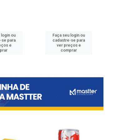
 login ou
Faça seu login ou
Faça seu 
-se para
cadastre-se para
cadastre
eços e
ver preços e
ver pr
prar
comprar
comp