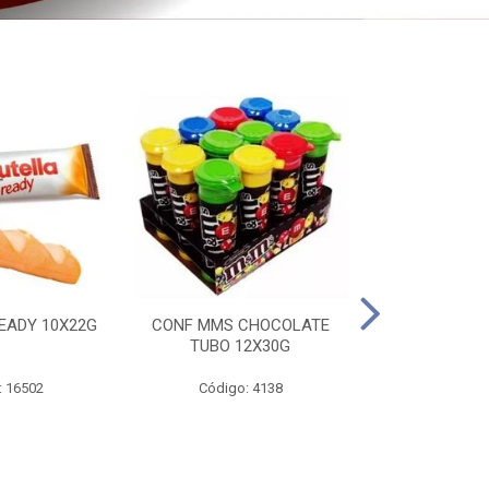
EADY 10X22G
CONF MMS CHOCOLATE
CHOC SNIC
TUBO 12X30G
20X
: 16502
Código: 4138
Código: