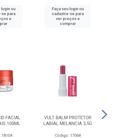
 login ou
Faça seu login ou
Faça seu 
-se para
cadastre-se para
cadastre
eços e
ver preços e
ver pr
prar
comprar
comp
ID FACIAL
VULT BALM PROTETOR
VULT ESM T
AIS 100ML
LABIAL MELANCIA 3,5G
GEL IN V
: 18104
Código: 17068
Código: