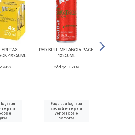
L FRUTAS
RED BULL MELANCIA PACK
RED BULL 
ACK 4X250ML
4X250ML
PESSEGO PA
: 9453
Código: 15039
Código:
 login ou
Faça seu login ou
Faça seu 
-se para
cadastre-se para
cadastre
eços e
ver preços e
ver pr
prar
comprar
comp