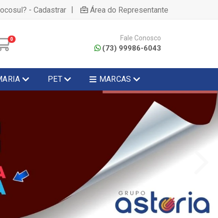
|
hocosul? - Cadastrar
Área do Representante
Fale Conosco
0
(73) 99986-6043
MARIA
PET
MARCAS