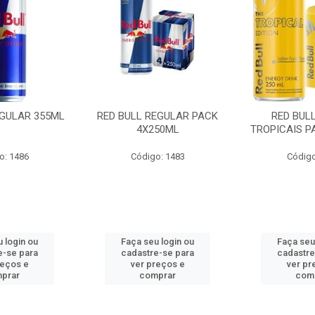
EGULAR 355ML
RED BULL REGULAR PACK
RED BUL
4X250ML
TROPICAIS P
o: 1486
Código: 1483
Código
 login ou
Faça seu login ou
Faça seu
e-se para
cadastre-se para
cadastre
reços e
ver preços e
ver pr
prar
comprar
com