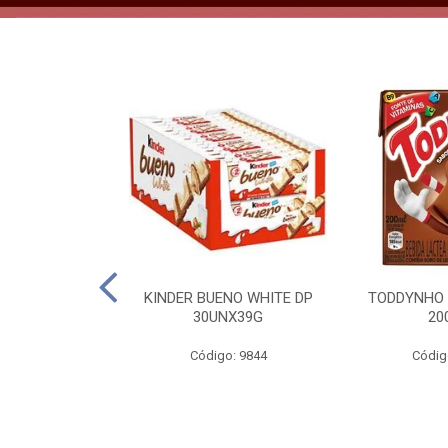
CO KERO COCO
KINDER BUENO WHITE DP
TODDYNHO
00ML
30UNX39G
20
o: 2185
Código: 9844
Códig