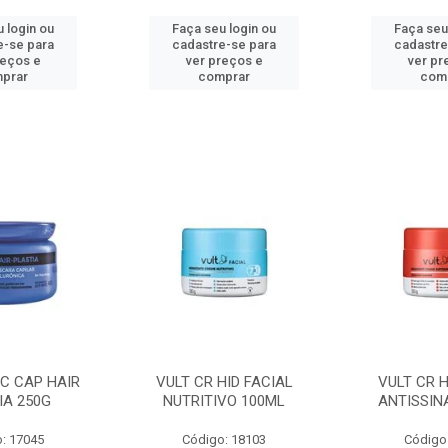
 login ou
Faça seu login ou
Faça seu
e-se para
cadastre-se para
cadastre
reços e
ver preços e
ver pr
prar
comprar
com
C CAP HAIR
VULT CR HID FACIAL
VULT CR H
IA 250G
NUTRITIVO 100ML
ANTISSIN
: 17045
Código: 18103
Código