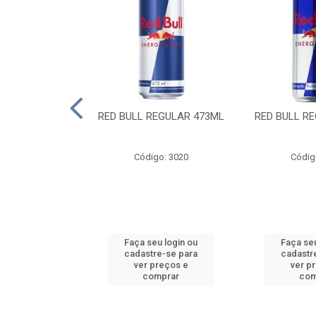
 SUGAR FREE
RED BULL REGULAR 473ML
RED BULL R
55ML
o: 13986
Código: 3020
Códig
u login ou
Faça seu login ou
Faça seu
e-se para
cadastre-se para
cadastr
reços e
ver preços e
ver p
mprar
comprar
com