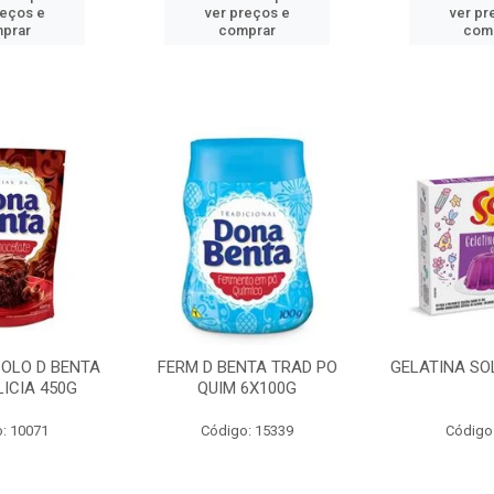
reços e
ver preços e
ver pr
prar
comprar
com
BOLO D BENTA
FERM D BENTA TRAD PO
GELATINA SO
ICIA 450G
QUIM 6X100G
: 10071
Código: 15339
Código