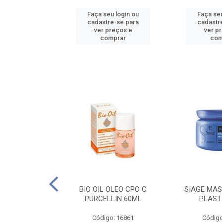
u login ou
Faça seu login ou
Faça seu
e-se para
cadastre-se para
cadastr
reços e
ver preços e
ver p
mprar
comprar
com
O CPO NATURAL
BIO OIL OLEO CPO C
SIAGE MAS
25ML
PURCELLIN 60ML
PLAST
o: 16995
Código: 16861
Código