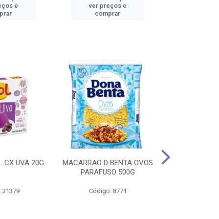
eços e
ver preços e
ver pr
prar
comprar
comp
L CX UVA 20G
MACARRAO D BENTA OVOS
MASSA P LA
PARAFUSO 500G
OVOS 
: 21379
Código: 8771
Código: