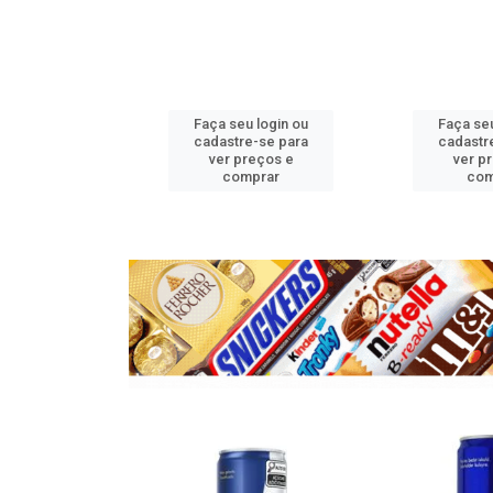
u login ou
Faça seu login ou
Faça seu
e-se para
cadastre-se para
cadastr
reços e
ver preços e
ver p
mprar
comprar
com