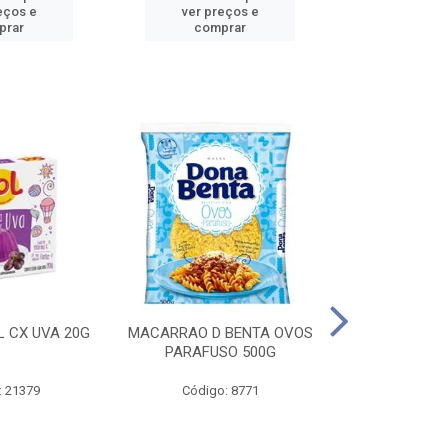
eços e
ver preços e
ver pr
prar
comprar
comp
L CX UVA 20G
MACARRAO D BENTA OVOS
MASSA P LA
PARAFUSO 500G
OVOS 
: 21379
Código: 8771
Código: