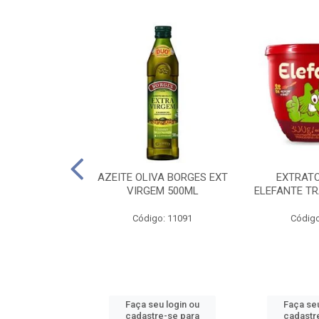
 PASSATA VD
AZEITE OLIVA BORGES EXT
EXTRAT
00G
VIRGEM 500ML
ELEFANTE TR
o: 16492
Código: 11091
Código
u login ou
Faça seu login ou
Faça seu
e-se para
cadastre-se para
cadastr