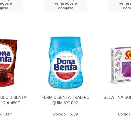
reços e
ver preços e
ver pr
prar
comprar
com
BOLO D BENTA
FERM D BENTA TRAD PO
GELATINA SO
ICIA 450G
QUIM 6X100G
: 10071
Código: 15339
Código