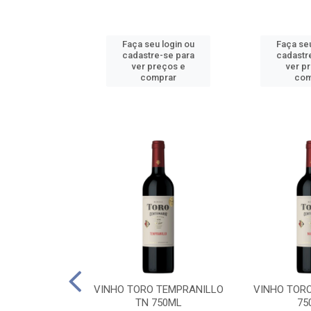
u login ou
Faça seu login ou
Faça seu
e-se para
cadastre-se para
cadastr
reços e
ver preços e
ver p
mprar
comprar
com
BALLO CHILE
VINHO TORO TEMPRANILLO
VINHO TOR
C 750ML
TN 750ML
75