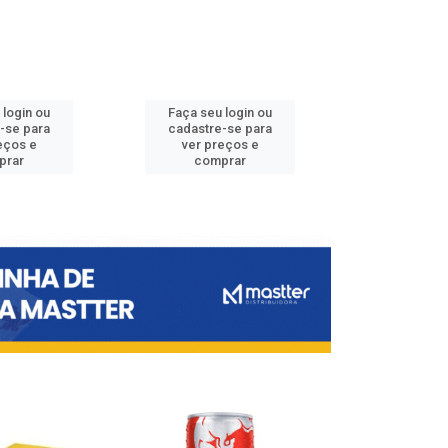
 login ou
Faça seu login ou
Faça seu 
-se para
cadastre-se para
cadastre
eços e
ver preços e
ver pr
prar
comprar
comp