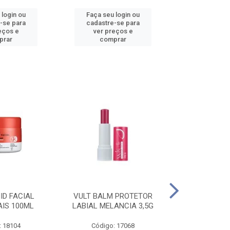
 login ou
Faça seu login ou
Faça seu 
-se para
cadastre-se para
cadastre
eços e
ver preços e
ver pr
prar
comprar
comp
ID FACIAL
VULT BALM PROTETOR
VULT ESM T
AIS 100ML
LABIAL MELANCIA 3,5G
GEL IN V
: 18104
Código: 17068
Código: