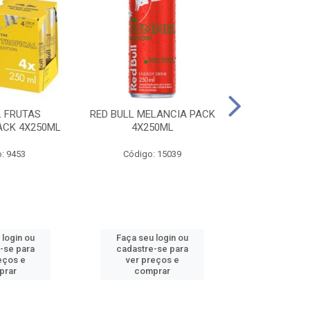
L FRUTAS
RED BULL MELANCIA PACK
RED BULL 
ACK 4X250ML
4X250ML
PESSEGO PA
: 9453
Código: 15039
Código:
 login ou
Faça seu login ou
Faça seu 
-se para
cadastre-se para
cadastre
eços e
ver preços e
ver pr
prar
comprar
comp