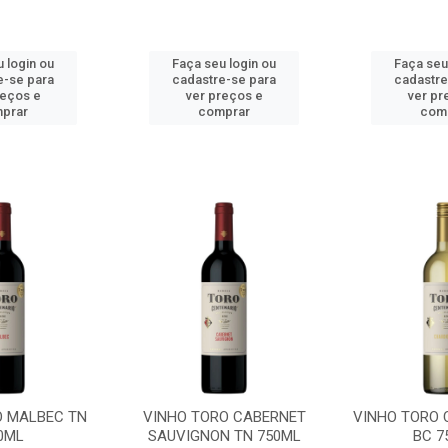
 login ou
Faça seu login ou
Faça seu
e-se para
cadastre-se para
cadastre
reços e
ver preços e
ver pr
prar
comprar
com
O MALBEC TN
VINHO TORO CABERNET
VINHO TORO
0ML
SAUVIGNON TN 750ML
BC 7