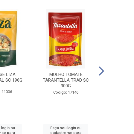
SE LIZA
MOLHO TOMATE
KETCHUP EL
AL SC 196G
TARANTELLA TRAD SC
35
300G
: 11006
Código:
Código: 17146
 login ou
Faça seu login ou
Faça seu 
-se para
cadastre-se para
cadastre