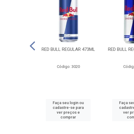
 SUGAR FREE
RED BULL REGULAR 473ML
RED BULL R
55ML
o: 13986
Código: 3020
Códig
u login ou
Faça seu login ou
Faça seu
e-se para
cadastre-se para
cadastr
reços e
ver preços e
ver p
mprar
comprar
com