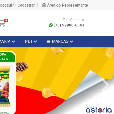
|
hocosul? - Cadastrar
Área do Representante
Fale Conosco
0
(73) 99986-6043
MARIA
PET
MARCAS