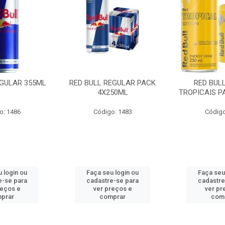
EGULAR 355ML
RED BULL REGULAR PACK
RED BUL
4X250ML
TROPICAIS P
o: 1486
Código: 1483
Código
 login ou
Faça seu login ou
Faça seu
e-se para
cadastre-se para
cadastre
reços e
ver preços e
ver pr
prar
comprar
com