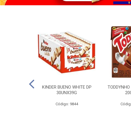
CO KERO COCO
KINDER BUENO WHITE DP
TODDYNHO
00ML
30UNX39G
20
o: 2185
Código: 9844
Códig