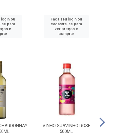
 login ou
Faça seu login ou
Faça seu 
-se para
cadastre-se para
cadastre
eços e
ver preços e
ver pr
prar
comprar
comp
 CHARDONNAY
VINHO SUAVINHO ROSE
VINHO SUAV
50ML
500ML
500