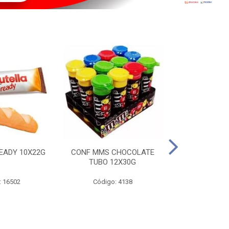
EADY 10X22G
CONF MMS CHOCOLATE
CHOC SNIC
TUBO 12X30G
20X
: 16502
Código: 4138
Código: