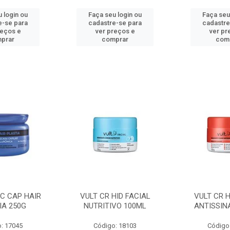
 login ou
Faça seu login ou
Faça seu
e-se para
cadastre-se para
cadastre
reços e
ver preços e
ver pr
prar
comprar
com
C CAP HAIR
VULT CR HID FACIAL
VULT CR H
IA 250G
NUTRITIVO 100ML
ANTISSIN
: 17045
Código: 18103
Código