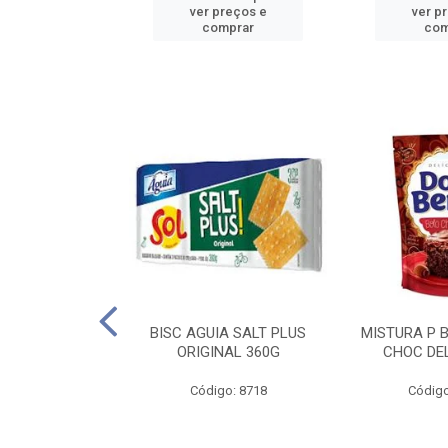
reços e
ver preços e
ver p
mprar
comprar
com
IGO BRANDINI
BISC AGUIA SALT PLUS
MISTURA P 
TP1 1KG
ORIGINAL 360G
CHOC DEL
o: 8726
Código: 8718
Código