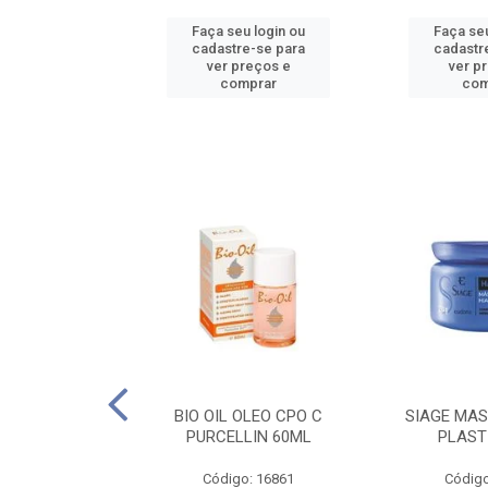
u login ou
Faça seu login ou
Faça seu
e-se para
cadastre-se para
cadastr
reços e
ver preços e
ver p
mprar
comprar
com
O CPO NATURAL
BIO OIL OLEO CPO C
SIAGE MAS
25ML
PURCELLIN 60ML
PLAST
o: 16995
Código: 16861
Código