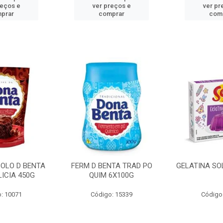
reços e
ver preços e
ver pr
prar
comprar
com
BOLO D BENTA
FERM D BENTA TRAD PO
GELATINA SO
ICIA 450G
QUIM 6X100G
: 10071
Código: 15339
Código