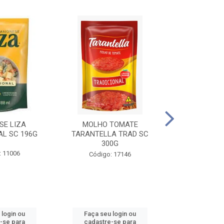
SE LIZA
MOLHO TOMATE
KETCHUP EL
AL SC 196G
TARANTELLA TRAD SC
35
300G
: 11006
Código:
Código: 17146
 login ou
Faça seu login ou
Faça seu 
-se para
cadastre-se para
cadastre