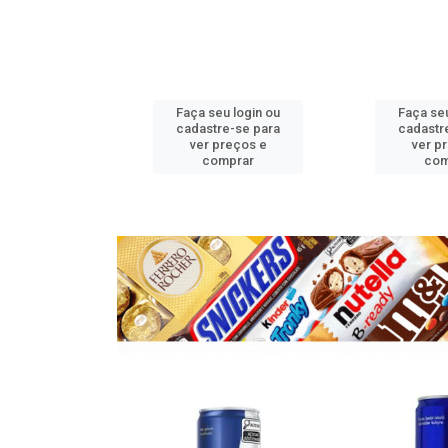
u login ou
Faça seu login ou
Faça seu
e-se para
cadastre-se para
cadastr
reços e
ver preços e
ver p
mprar
comprar
com