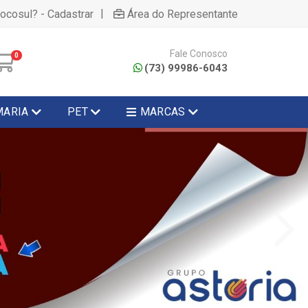
|
hocosul? - Cadastrar
Área do Representante
Fale Conosco
0
(73) 99986-6043
MARIA
PET
MARCAS