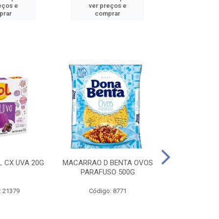
eços e
ver preços e
ver pr
prar
comprar
comp
L CX UVA 20G
MACARRAO D BENTA OVOS
MASSA P LA
PARAFUSO 500G
OVOS 
: 21379
Código: 8771
Código: