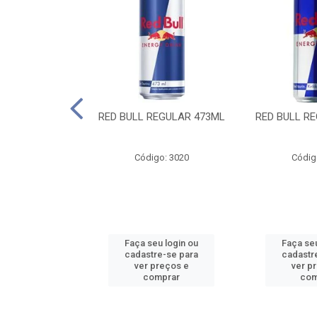
 SUGAR FREE
RED BULL REGULAR 473ML
RED BULL R
55ML
o: 13986
Código: 3020
Códig
u login ou
Faça seu login ou
Faça seu
e-se para
cadastre-se para
cadastr
reços e
ver preços e
ver p
mprar
comprar
com