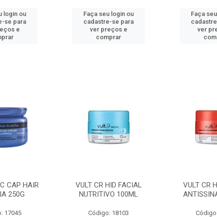
 login ou
Faça seu login ou
Faça seu
e-se para
cadastre-se para
cadastre
reços e
ver preços e
ver pr
prar
comprar
com
C CAP HAIR
VULT CR HID FACIAL
VULT CR H
IA 250G
NUTRITIVO 100ML
ANTISSIN
: 17045
Código: 18103
Código