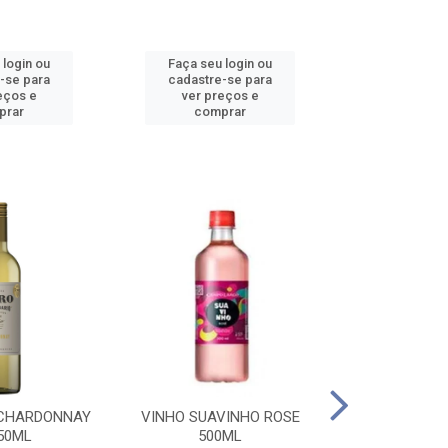
 login ou
Faça seu login ou
Faça seu 
-se para
cadastre-se para
cadastre
eços e
ver preços e
ver pr
prar
comprar
comp
 CHARDONNAY
VINHO SUAVINHO ROSE
VINHO SUAV
50ML
500ML
500