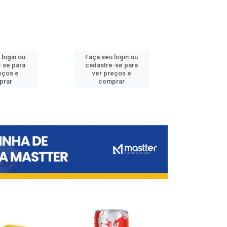
 login ou
Faça seu login ou
Faça seu 
-se para
cadastre-se para
cadastre
eços e
ver preços e
ver pr
prar
comprar
comp