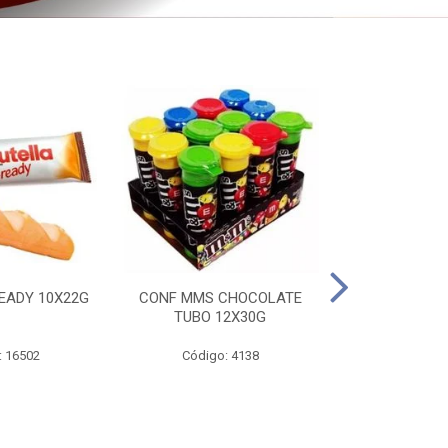
EADY 10X22G
CONF MMS CHOCOLATE
CHOC SNIC
TUBO 12X30G
20X
: 16502
Código: 4138
Código: