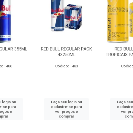
EGULAR 355ML
RED BULL REGULAR PACK
RED BUL
4X250ML
TROPICAIS P
o: 1486
Código: 1483
Código
 login ou
Faça seu login ou
Faça seu
e-se para
cadastre-se para
cadastre
reços e
ver preços e
ver pr
prar
comprar
com