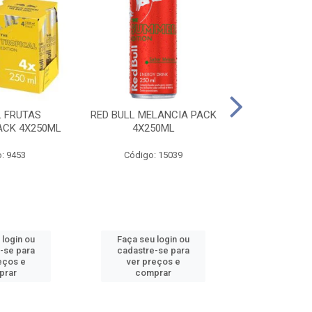
L FRUTAS
RED BULL MELANCIA PACK
RED BULL 
ACK 4X250ML
4X250ML
PESSEGO PA
: 9453
Código: 15039
Código:
 login ou
Faça seu login ou
Faça seu 
-se para
cadastre-se para
cadastre
eços e
ver preços e
ver pr
prar
comprar
comp