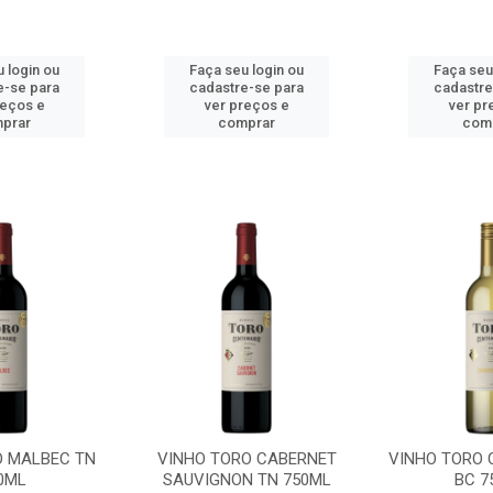
 login ou
Faça seu login ou
Faça seu
e-se para
cadastre-se para
cadastre
reços e
ver preços e
ver pr
prar
comprar
com
O MALBEC TN
VINHO TORO CABERNET
VINHO TORO
0ML
SAUVIGNON TN 750ML
BC 7