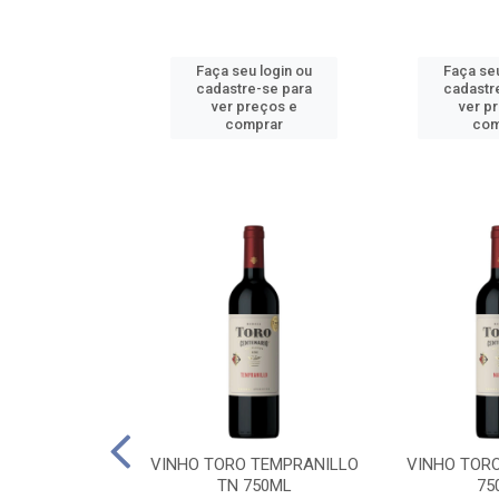
u login ou
Faça seu login ou
Faça seu
e-se para
cadastre-se para
cadastr
reços e
ver preços e
ver p
mprar
comprar
com
BALLO CHILE
VINHO TORO TEMPRANILLO
VINHO TOR
C 750ML
TN 750ML
75