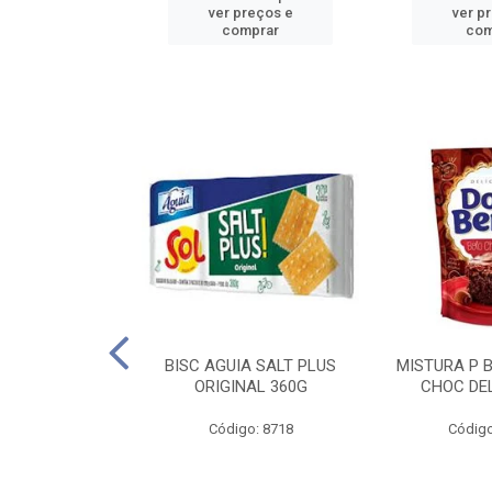
reços e
ver preços e
ver p
mprar
comprar
com
IGO BRANDINI
BISC AGUIA SALT PLUS
MISTURA P 
TP1 1KG
ORIGINAL 360G
CHOC DEL
o: 8726
Código: 8718
Código