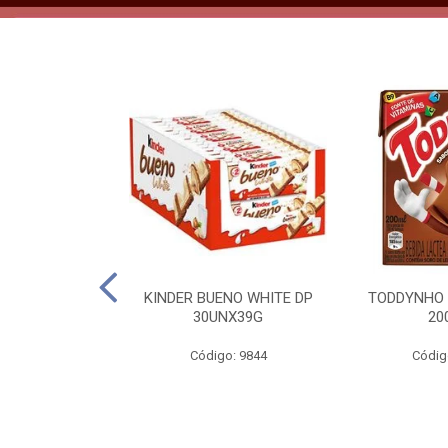
CO KERO COCO
KINDER BUENO WHITE DP
TODDYNHO
00ML
30UNX39G
20
o: 2185
Código: 9844
Códig