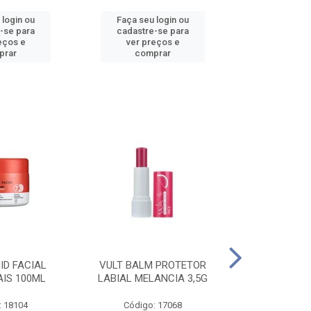
 login ou
Faça seu login ou
Faça seu 
-se para
cadastre-se para
cadastre
eços e
ver preços e
ver pr
prar
comprar
comp
ID FACIAL
VULT BALM PROTETOR
VULT ESM T
AIS 100ML
LABIAL MELANCIA 3,5G
GEL IN V
: 18104
Código: 17068
Código: