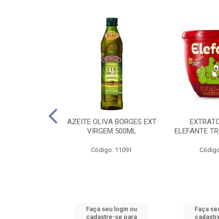
 PASSATA VD
AZEITE OLIVA BORGES EXT
EXTRAT
00G
VIRGEM 500ML
ELEFANTE TR
o: 16492
Código: 11091
Código
u login ou
Faça seu login ou
Faça seu
e-se para
cadastre-se para
cadastr