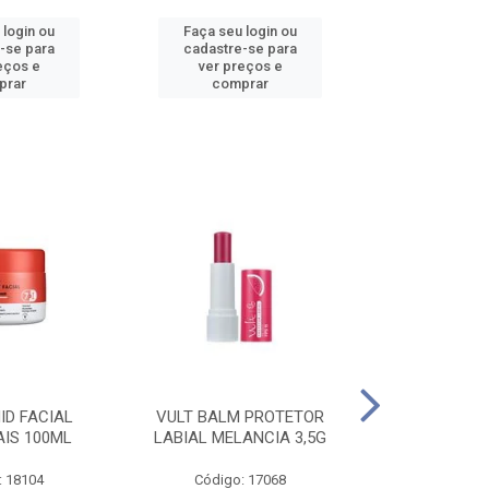
 login ou
Faça seu login ou
Faça seu 
-se para
cadastre-se para
cadastre
eços e
ver preços e
ver pr
prar
comprar
comp
ID FACIAL
VULT BALM PROTETOR
VULT ESM T
AIS 100ML
LABIAL MELANCIA 3,5G
GEL IN V
: 18104
Código: 17068
Código: