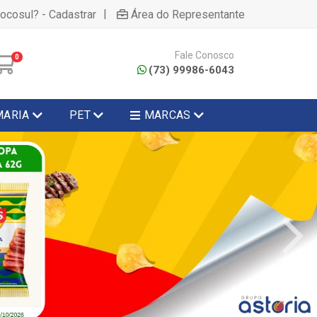
|
hocosul? - Cadastrar
Área do Representante
Fale Conosco
0
(73) 99986-6043
MARIA
PET
MARCAS