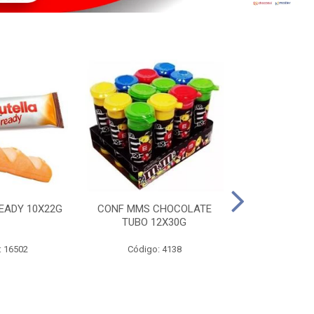
EADY 10X22G
CONF MMS CHOCOLATE
CHOC SNIC
TUBO 12X30G
20X
: 16502
Código: 4138
Código: