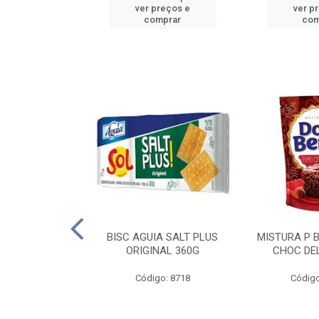
reços e
ver preços e
ver p
mprar
comprar
com
IGO BRANDINI
BISC AGUIA SALT PLUS
MISTURA P 
TP1 1KG
ORIGINAL 360G
CHOC DEL
o: 8726
Código: 8718
Código