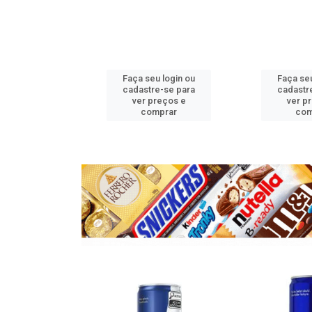
u login ou
Faça seu login ou
Faça seu
e-se para
cadastre-se para
cadastr
reços e
ver preços e
ver p
mprar
comprar
com