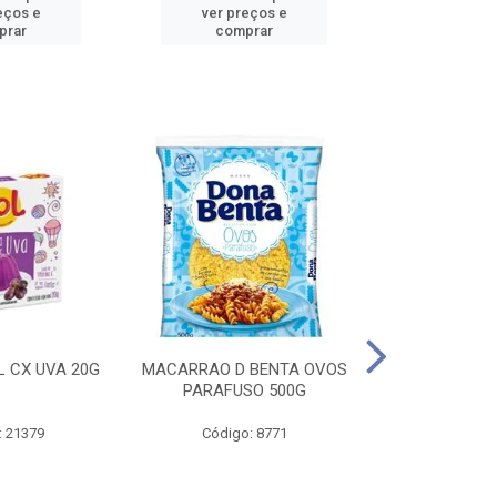
eços e
ver preços e
ver pr
prar
comprar
comp
L CX UVA 20G
MACARRAO D BENTA OVOS
MASSA P LA
PARAFUSO 500G
OVOS 
: 21379
Código: 8771
Código: