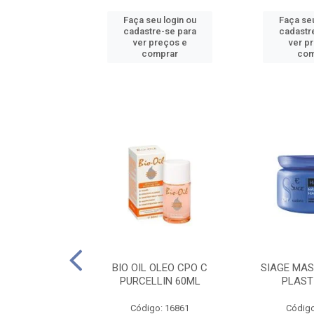
u login ou
Faça seu login ou
Faça seu
e-se para
cadastre-se para
cadastr
reços e
ver preços e
ver p
mprar
comprar
com
O CPO NATURAL
BIO OIL OLEO CPO C
SIAGE MAS
25ML
PURCELLIN 60ML
PLAST
o: 16995
Código: 16861
Código