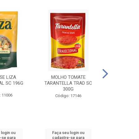
SE LIZA
MOLHO TOMATE
KETCHUP EL
AL SC 196G
TARANTELLA TRAD SC
35
300G
: 11006
Código:
Código: 17146
 login ou
Faça seu login ou
Faça seu 
-se para
cadastre-se para
cadastre