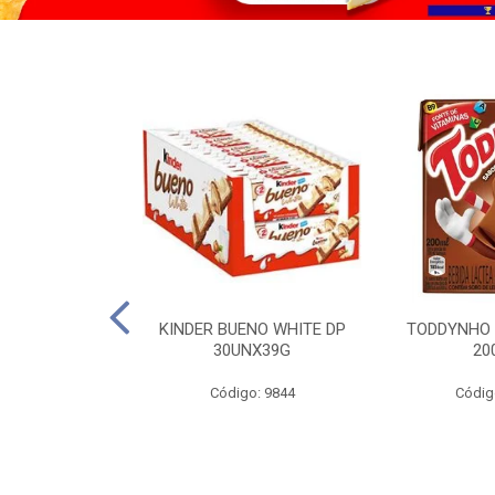
CO KERO COCO
KINDER BUENO WHITE DP
TODDYNHO
00ML
30UNX39G
20
o: 2185
Código: 9844
Códig