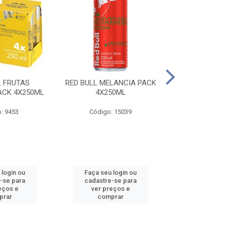
L FRUTAS
RED BULL MELANCIA PACK
RED BULL 
ACK 4X250ML
4X250ML
PESSEGO PA
: 9453
Código: 15039
Código:
 login ou
Faça seu login ou
Faça seu 
-se para
cadastre-se para
cadastre
eços e
ver preços e
ver pr
prar
comprar
comp