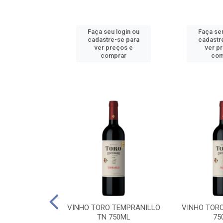
u login ou
Faça seu login ou
Faça seu
e-se para
cadastre-se para
cadastr
reços e
ver preços e
ver p
mprar
comprar
com
BALLO CHILE
VINHO TORO TEMPRANILLO
VINHO TOR
C 750ML
TN 750ML
75