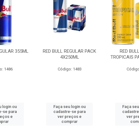
EGULAR 355ML
RED BULL REGULAR PACK
RED BUL
4X250ML
TROPICAIS P
o: 1486
Código: 1483
Código
 login ou
Faça seu login ou
Faça seu
e-se para
cadastre-se para
cadastre
reços e
ver preços e
ver pr
prar
comprar
com