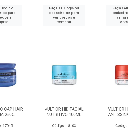
 login ou
Faça seu login ou
Faça seu
e-se para
cadastre-se para
cadastre
reços e
ver preços e
ver pr
prar
comprar
com
C CAP HAIR
VULT CR HID FACIAL
VULT CR H
IA 250G
NUTRITIVO 100ML
ANTISSIN
: 17045
Código: 18103
Código