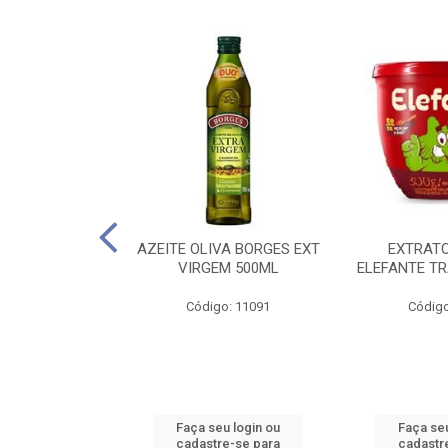
 PASSATA VD
AZEITE OLIVA BORGES EXT
EXTRAT
00G
VIRGEM 500ML
ELEFANTE TR
o: 16492
Código: 11091
Código
u login ou
Faça seu login ou
Faça seu
e-se para
cadastre-se para
cadastr