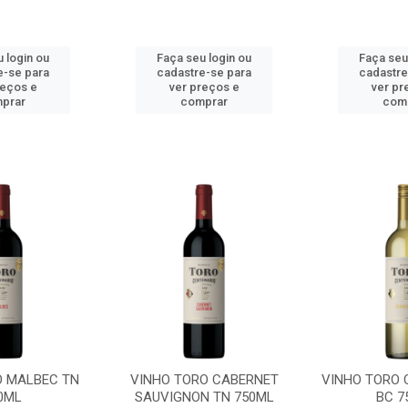
 login ou
Faça seu login ou
Faça seu
e-se para
cadastre-se para
cadastre
reços e
ver preços e
ver pr
prar
comprar
com
O MALBEC TN
VINHO TORO CABERNET
VINHO TORO
0ML
SAUVIGNON TN 750ML
BC 7