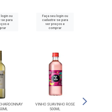
 login ou
Faça seu login ou
Faça seu 
-se para
cadastre-se para
cadastre
eços e
ver preços e
ver pr
prar
comprar
comp
 CHARDONNAY
VINHO SUAVINHO ROSE
VINHO SUAV
50ML
500ML
500