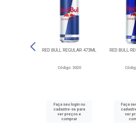
 SUGAR FREE
RED BULL REGULAR 473ML
RED BULL R
55ML
o: 13986
Código: 3020
Códig
u login ou
Faça seu login ou
Faça seu
e-se para
cadastre-se para
cadastr
reços e
ver preços e
ver p
mprar
comprar
com