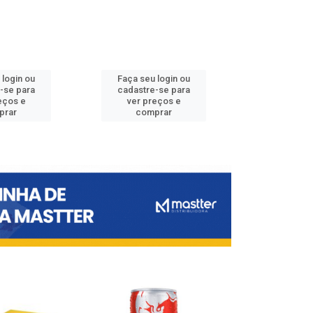
 login ou
Faça seu login ou
Faça seu 
-se para
cadastre-se para
cadastre
eços e
ver preços e
ver pr
prar
comprar
comp