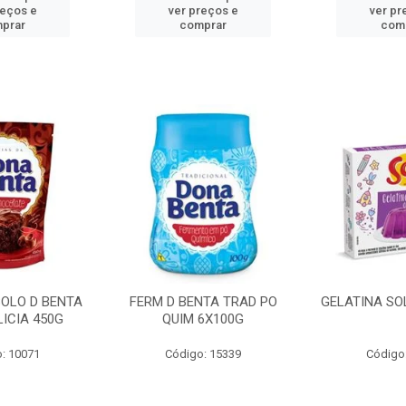
reços e
ver preços e
ver pr
prar
comprar
com
BOLO D BENTA
FERM D BENTA TRAD PO
GELATINA SO
ICIA 450G
QUIM 6X100G
: 10071
Código: 15339
Código