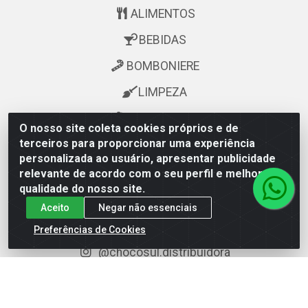
ALIMENTOS
BEBIDAS
BOMBONIERE
LIMPEZA
PERFUMARIA
O nosso site coleta cookies próprios e de
terceiros para proporcionar uma experiência
personalizada ao usuário, apresentar publicidade
Fale Conosco
relevante de acordo com o seu perfil e melhorar a
qualidade do nosso site.
televendas@astoriagestao.com.br
Aceito
Negar não essenciais
facebook.com/chocosuldistribuidora
Preferências de Cookies
@mastter.distribuidora
@chocosul.distribuidora
(73) 99986-6043