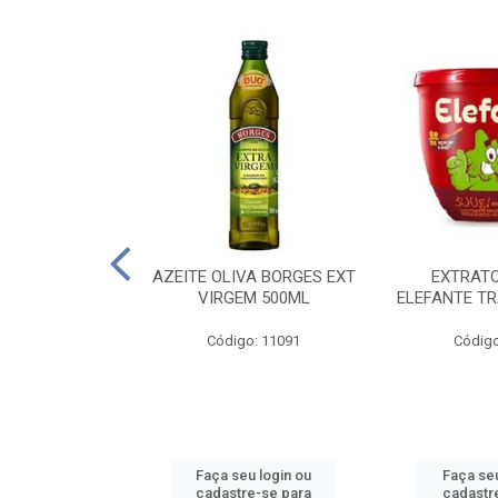
 PASSATA VD
AZEITE OLIVA BORGES EXT
EXTRAT
00G
VIRGEM 500ML
ELEFANTE TR
o: 16492
Código: 11091
Código
u login ou
Faça seu login ou
Faça seu
e-se para
cadastre-se para
cadastr