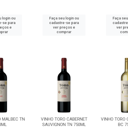
 login ou
Faça seu login ou
Faça seu
e-se para
cadastre-se para
cadastre
reços e
ver preços e
ver pr
prar
comprar
com
O MALBEC TN
VINHO TORO CABERNET
VINHO TORO
0ML
SAUVIGNON TN 750ML
BC 7