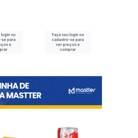
 login ou
Faça seu login ou
Faça seu 
-se para
cadastre-se para
cadastre
eços e
ver preços e
ver pr
prar
comprar
comp