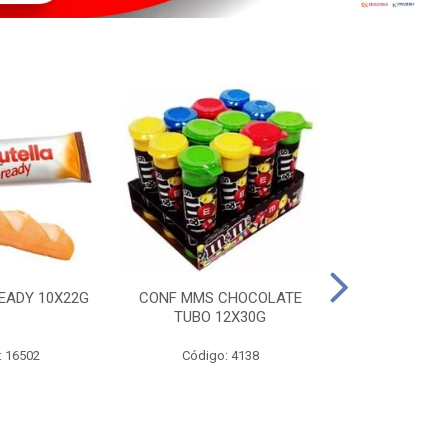
EADY 10X22G
CONF MMS CHOCOLATE
CHOC SNIC
TUBO 12X30G
20X
: 16502
Código: 4138
Código: