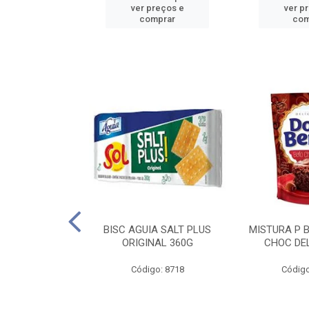
reços e
ver preços e
ver p
mprar
comprar
com
IGO BRANDINI
BISC AGUIA SALT PLUS
MISTURA P 
TP1 1KG
ORIGINAL 360G
CHOC DEL
o: 8726
Código: 8718
Código