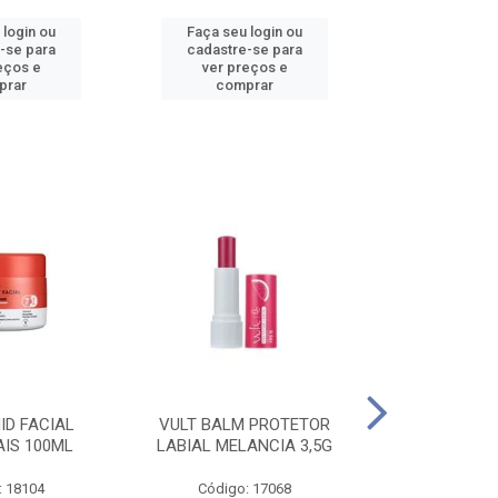
 login ou
Faça seu login ou
Faça seu 
-se para
cadastre-se para
cadastre
eços e
ver preços e
ver pr
prar
comprar
comp
ID FACIAL
VULT BALM PROTETOR
VULT ESM T
AIS 100ML
LABIAL MELANCIA 3,5G
GEL IN V
: 18104
Código: 17068
Código: