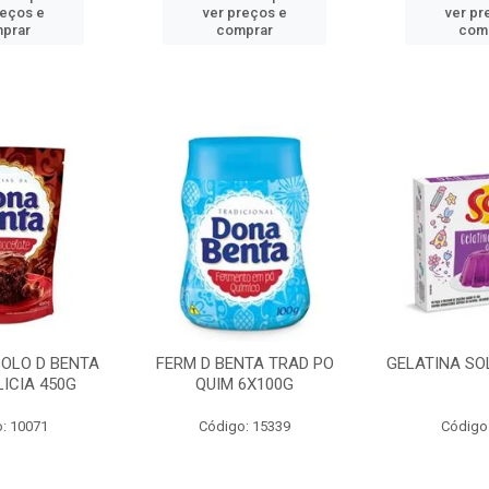
reços e
ver preços e
ver pr
prar
comprar
com
BOLO D BENTA
FERM D BENTA TRAD PO
GELATINA SO
ICIA 450G
QUIM 6X100G
: 10071
Código: 15339
Código