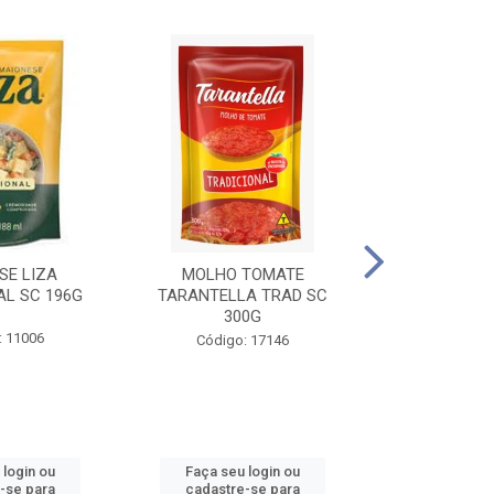
SE LIZA
MOLHO TOMATE
KETCHUP EL
AL SC 196G
TARANTELLA TRAD SC
35
300G
: 11006
Código:
Código: 17146
 login ou
Faça seu login ou
Faça seu 
-se para
cadastre-se para
cadastre