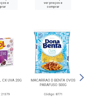
eços e
ver preços e
ver pr
prar
comprar
comp
L CX UVA 20G
MACARRAO D BENTA OVOS
MASSA P LA
PARAFUSO 500G
OVOS 
: 21379
Código: 8771
Código: