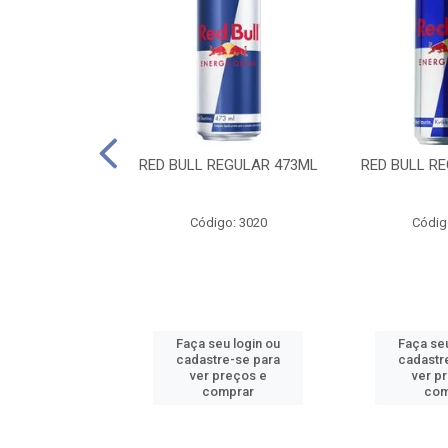
 SUGAR FREE
RED BULL REGULAR 473ML
RED BULL R
55ML
o: 13986
Código: 3020
Códig
u login ou
Faça seu login ou
Faça seu
e-se para
cadastre-se para
cadastr
reços e
ver preços e
ver p
mprar
comprar
com