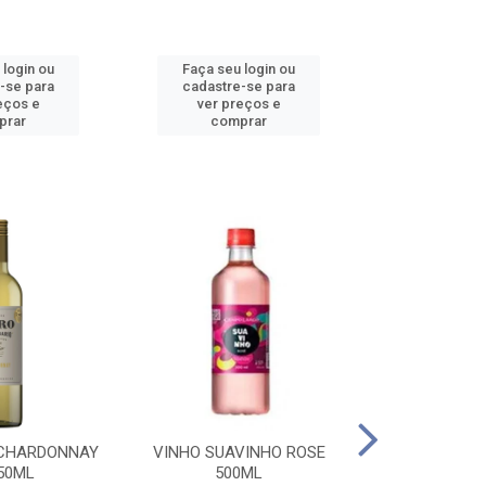
 login ou
Faça seu login ou
Faça seu 
-se para
cadastre-se para
cadastre
eços e
ver preços e
ver pr
prar
comprar
comp
 CHARDONNAY
VINHO SUAVINHO ROSE
VINHO SUAV
50ML
500ML
500