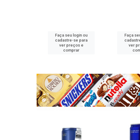
u login ou
Faça seu login ou
Faça seu
e-se para
cadastre-se para
cadastr
reços e
ver preços e
ver p
mprar
comprar
com