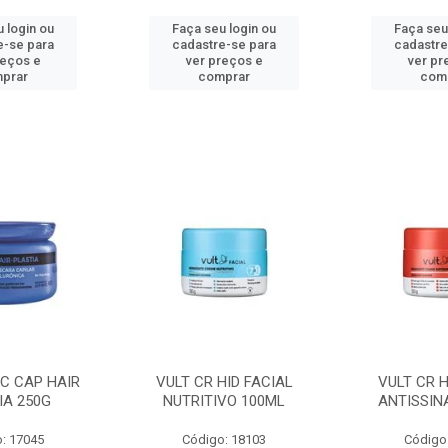
 login ou
Faça seu login ou
Faça seu
e-se para
cadastre-se para
cadastre
reços e
ver preços e
ver pr
prar
comprar
com
C CAP HAIR
VULT CR HID FACIAL
VULT CR H
IA 250G
NUTRITIVO 100ML
ANTISSIN
: 17045
Código: 18103
Código