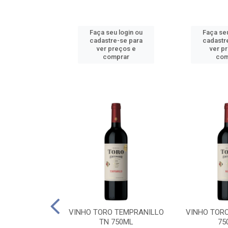
u login ou
Faça seu login ou
Faça seu
e-se para
cadastre-se para
cadastr
reços e
ver preços e
ver p
mprar
comprar
com
BALLO CHILE
VINHO TORO TEMPRANILLO
VINHO TOR
C 750ML
TN 750ML
75