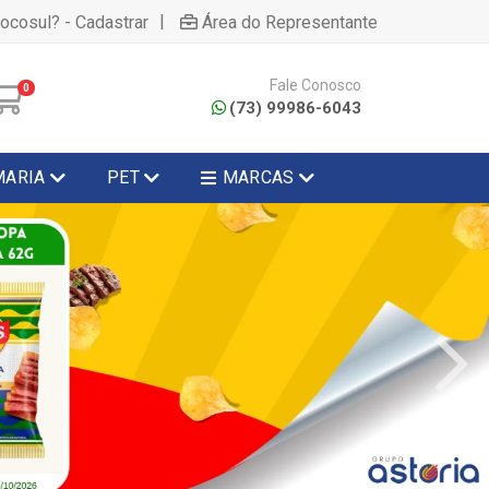
|
hocosul? - Cadastrar
Área do Representante
Fale Conosco
0
(73) 99986-6043
MARIA
PET
MARCAS