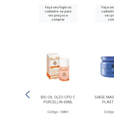
u login ou
Faça seu login ou
Faça seu
e-se para
cadastre-se para
cadastr
reços e
ver preços e
ver p
mprar
comprar
com
O CPO NATURAL
BIO OIL OLEO CPO C
SIAGE MAS
25ML
PURCELLIN 60ML
PLAST
o: 16995
Código: 16861
Código