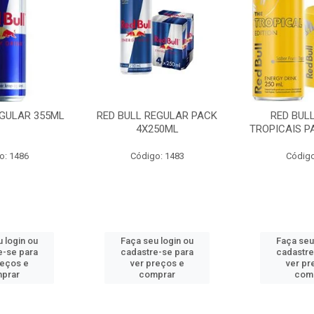
EGULAR 355ML
RED BULL REGULAR PACK
RED BUL
4X250ML
TROPICAIS P
o: 1486
Código: 1483
Código
 login ou
Faça seu login ou
Faça seu
e-se para
cadastre-se para
cadastre
reços e
ver preços e
ver pr
prar
comprar
com