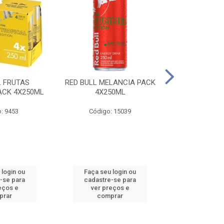
L FRUTAS
RED BULL MELANCIA PACK
RED BULL 
ACK 4X250ML
4X250ML
PESSEGO PA
: 9453
Código: 15039
Código:
 login ou
Faça seu login ou
Faça seu 
-se para
cadastre-se para
cadastre
eços e
ver preços e
ver pr
prar
comprar
comp