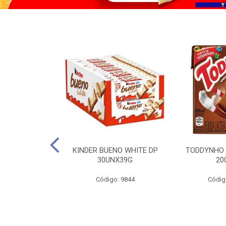
CO KERO COCO
KINDER BUENO WHITE DP
TODDYNHO
00ML
30UNX39G
20
o: 2185
Código: 9844
Códig