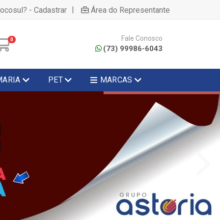
|
hocosul? - Cadastrar
Área do Representante
Fale Conosco
0
(73) 99986-6043
MARIA
PET
MARCAS