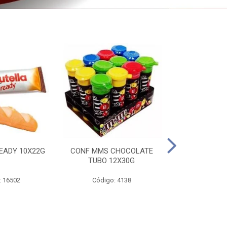
EADY 10X22G
CONF MMS CHOCOLATE
CHOC SNIC
TUBO 12X30G
20X
: 16502
Código: 4138
Código: