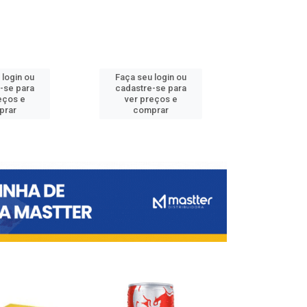
 login ou
Faça seu login ou
Faça seu 
-se para
cadastre-se para
cadastre
eços e
ver preços e
ver pr
prar
comprar
comp