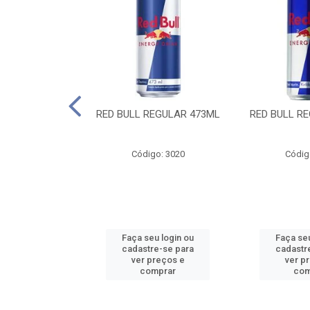
 SUGAR FREE
RED BULL REGULAR 473ML
RED BULL R
55ML
o: 13986
Código: 3020
Códig
u login ou
Faça seu login ou
Faça seu
e-se para
cadastre-se para
cadastr
reços e
ver preços e
ver p
mprar
comprar
com