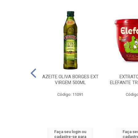
 PASSATA VD
AZEITE OLIVA BORGES EXT
EXTRAT
00G
VIRGEM 500ML
ELEFANTE TR
o: 16492
Código: 11091
Código
u login ou
Faça seu login ou
Faça seu
e-se para
cadastre-se para
cadastr