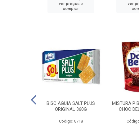
reços e
ver preços e
ver p
mprar
comprar
com
IGO BRANDINI
BISC AGUIA SALT PLUS
MISTURA P 
TP1 1KG
ORIGINAL 360G
CHOC DEL
o: 8726
Código: 8718
Código