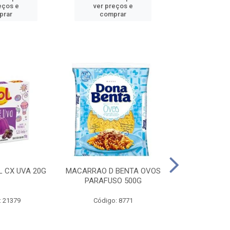
eços e
ver preços e
ver pr
prar
comprar
comp
L CX UVA 20G
MACARRAO D BENTA OVOS
MASSA P LA
PARAFUSO 500G
OVOS 
: 21379
Código: 8771
Código: