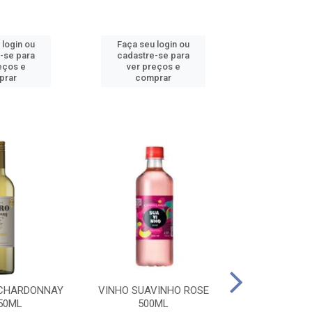
 login ou
Faça seu login ou
Faça seu 
-se para
cadastre-se para
cadastre
eços e
ver preços e
ver pr
prar
comprar
comp
 CHARDONNAY
VINHO SUAVINHO ROSE
VINHO SUAV
50ML
500ML
500