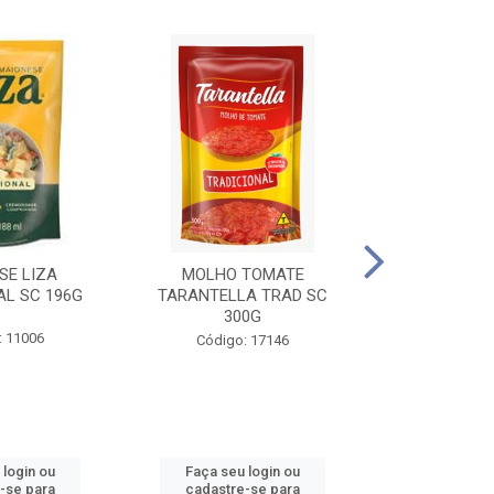
SE LIZA
MOLHO TOMATE
KETCHUP EL
AL SC 196G
TARANTELLA TRAD SC
35
300G
: 11006
Código:
Código: 17146
 login ou
Faça seu login ou
Faça seu 
-se para
cadastre-se para
cadastre