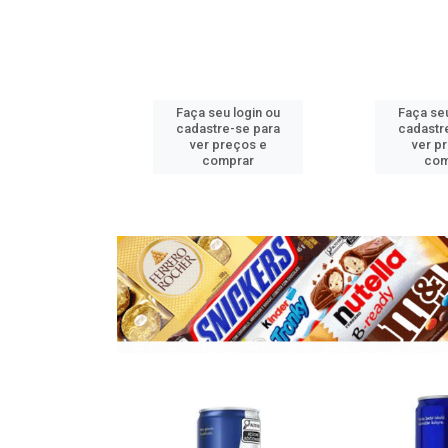
u login ou
Faça seu login ou
Faça seu
e-se para
cadastre-se para
cadastr
reços e
ver preços e
ver p
mprar
comprar
com