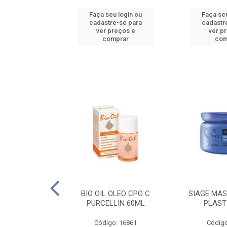
u login ou
Faça seu login ou
Faça seu
e-se para
cadastre-se para
cadastr
reços e
ver preços e
ver p
mprar
comprar
com
O CPO NATURAL
BIO OIL OLEO CPO C
SIAGE MAS
25ML
PURCELLIN 60ML
PLAST
o: 16995
Código: 16861
Código