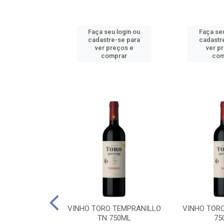
u login ou
Faça seu login ou
Faça seu
e-se para
cadastre-se para
cadastr
reços e
ver preços e
ver p
mprar
comprar
com
BALLO CHILE
VINHO TORO TEMPRANILLO
VINHO TOR
C 750ML
TN 750ML
75