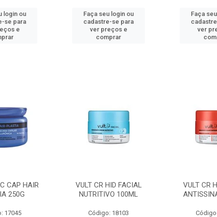
 login ou
Faça seu login ou
Faça seu
e-se para
cadastre-se para
cadastre
reços e
ver preços e
ver pr
prar
comprar
com
C CAP HAIR
VULT CR HID FACIAL
VULT CR H
IA 250G
NUTRITIVO 100ML
ANTISSIN
: 17045
Código: 18103
Código