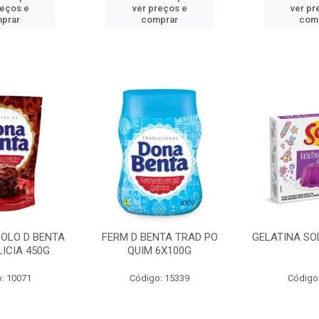
reços e
ver preços e
ver pr
prar
comprar
com
BOLO D BENTA
FERM D BENTA TRAD PO
GELATINA SO
ICIA 450G
QUIM 6X100G
: 10071
Código: 15339
Código