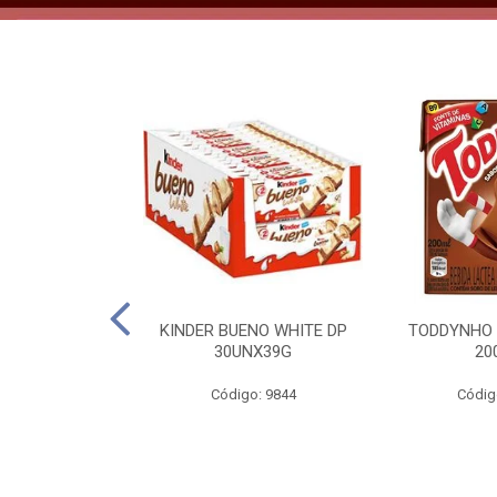
CO KERO COCO
KINDER BUENO WHITE DP
TODDYNHO
00ML
30UNX39G
20
o: 2185
Código: 9844
Códig