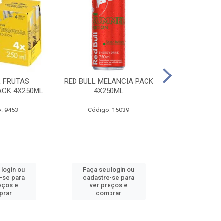
L FRUTAS
RED BULL MELANCIA PACK
RED BULL 
ACK 4X250ML
4X250ML
PESSEGO PA
: 9453
Código: 15039
Código:
 login ou
Faça seu login ou
Faça seu 
-se para
cadastre-se para
cadastre
eços e
ver preços e
ver pr
prar
comprar
comp