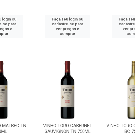
 login ou
Faça seu login ou
Faça seu
e-se para
cadastre-se para
cadastre
reços e
ver preços e
ver pr
prar
comprar
com
O MALBEC TN
VINHO TORO CABERNET
VINHO TORO
0ML
SAUVIGNON TN 750ML
BC 7