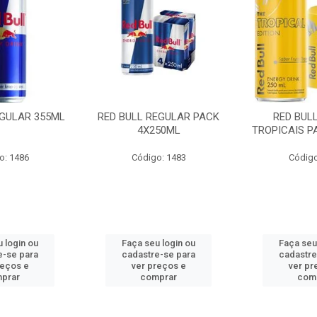
EGULAR 355ML
RED BULL REGULAR PACK
RED BUL
4X250ML
TROPICAIS P
o: 1486
Código: 1483
Código
 login ou
Faça seu login ou
Faça seu
e-se para
cadastre-se para
cadastre
reços e
ver preços e
ver pr
prar
comprar
com