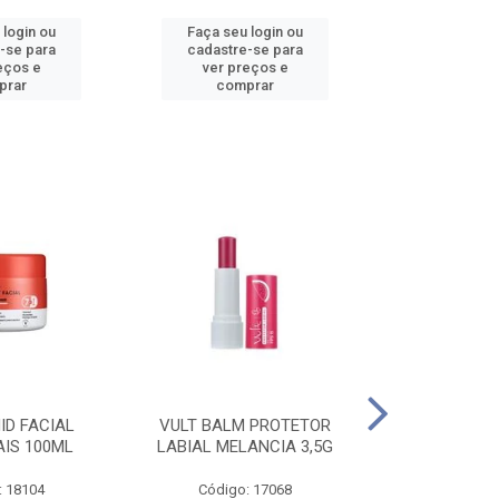
 login ou
Faça seu login ou
Faça seu 
-se para
cadastre-se para
cadastre
eços e
ver preços e
ver pr
prar
comprar
comp
ID FACIAL
VULT BALM PROTETOR
VULT ESM T
AIS 100ML
LABIAL MELANCIA 3,5G
GEL IN V
: 18104
Código: 17068
Código: