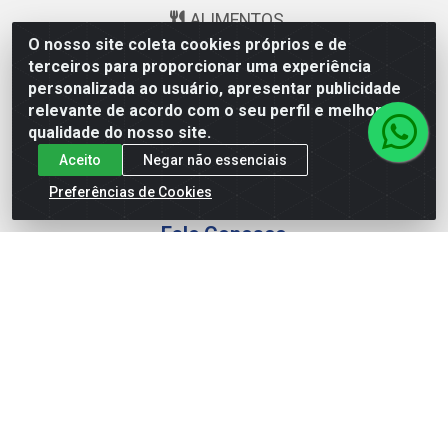
ALIMENTOS
O nosso site coleta cookies próprios e de
BEBIDAS
terceiros para proporcionar uma experiência
personalizada ao usuário, apresentar publicidade
BOMBONIERE
relevante de acordo com o seu perfil e melhorar a
qualidade do nosso site.
LIMPEZA
Aceito
Negar não essenciais
PERFUMARIA
Preferências de Cookies
Fale Conosco
televendas@astoriagestao.com.br
facebook.com/chocosuldistribuidora
@mastter.distribuidora
@chocosul.distribuidora
(73) 99986-6043