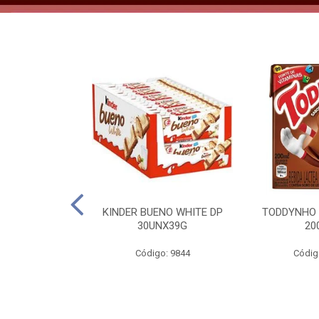
CO KERO COCO
KINDER BUENO WHITE DP
TODDYNHO
00ML
30UNX39G
20
o: 2185
Código: 9844
Códig