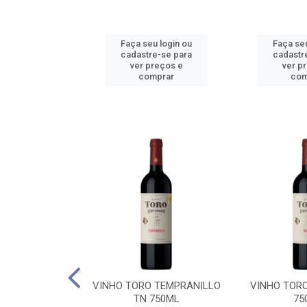
u login ou
Faça seu login ou
Faça seu
e-se para
cadastre-se para
cadastr
reços e
ver preços e
ver p
mprar
comprar
com
BALLO CHILE
VINHO TORO TEMPRANILLO
VINHO TOR
C 750ML
TN 750ML
75