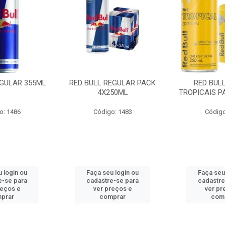
EGULAR 355ML
RED BULL REGULAR PACK
RED BUL
4X250ML
TROPICAIS P
o: 1486
Código: 1483
Código
 login ou
Faça seu login ou
Faça seu
e-se para
cadastre-se para
cadastre
reços e
ver preços e
ver pr
prar
comprar
com