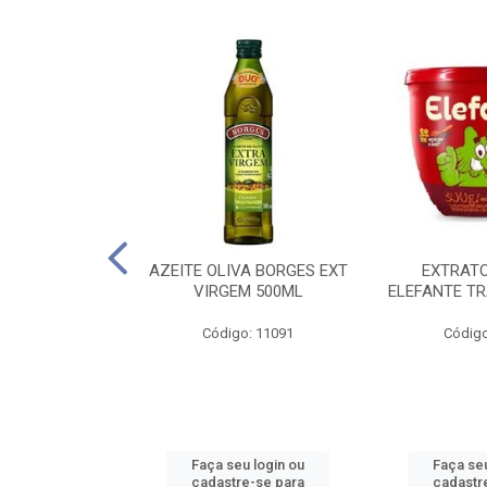
 PASSATA VD
AZEITE OLIVA BORGES EXT
EXTRAT
00G
VIRGEM 500ML
ELEFANTE TR
o: 16492
Código: 11091
Código
u login ou
Faça seu login ou
Faça seu
e-se para
cadastre-se para
cadastr