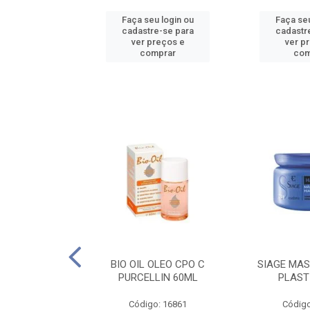
u login ou
Faça seu login ou
Faça seu
e-se para
cadastre-se para
cadastr
reços e
ver preços e
ver p
mprar
comprar
com
O CPO NATURAL
BIO OIL OLEO CPO C
SIAGE MAS
25ML
PURCELLIN 60ML
PLAST
o: 16995
Código: 16861
Código