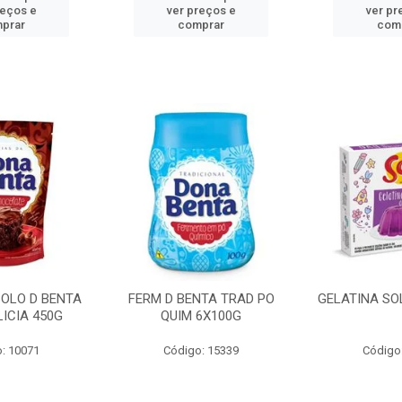
reços e
ver preços e
ver pr
prar
comprar
com
BOLO D BENTA
FERM D BENTA TRAD PO
GELATINA SO
ICIA 450G
QUIM 6X100G
: 10071
Código: 15339
Código