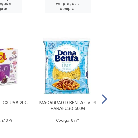
eços e
ver preços e
ver pr
prar
comprar
comp
L CX UVA 20G
MACARRAO D BENTA OVOS
MASSA P LA
PARAFUSO 500G
OVOS 
: 21379
Código: 8771
Código: