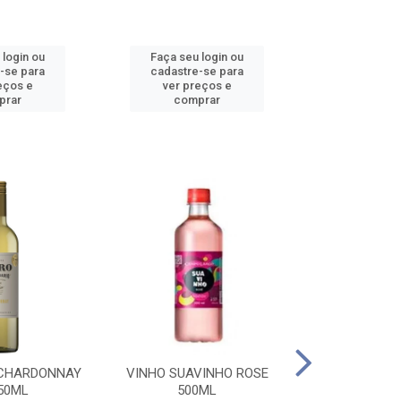
 login ou
Faça seu login ou
Faça seu 
-se para
cadastre-se para
cadastre
eços e
ver preços e
ver pr
prar
comprar
comp
 CHARDONNAY
VINHO SUAVINHO ROSE
VINHO SUAV
50ML
500ML
500