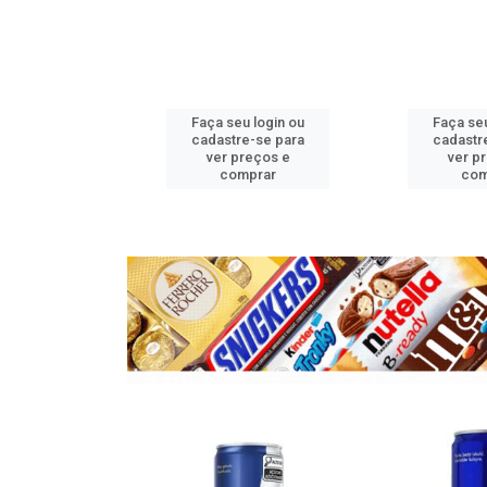
u login ou
Faça seu login ou
Faça seu
e-se para
cadastre-se para
cadastr
reços e
ver preços e
ver p
mprar
comprar
com