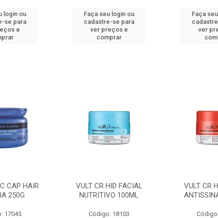
 login ou
Faça seu login ou
Faça seu
e-se para
cadastre-se para
cadastre
reços e
ver preços e
ver pr
prar
comprar
com
C CAP HAIR
VULT CR HID FACIAL
VULT CR H
IA 250G
NUTRITIVO 100ML
ANTISSIN
: 17045
Código: 18103
Código