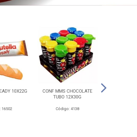
EADY 10X22G
CONF MMS CHOCOLATE
CHOC SNIC
TUBO 12X30G
20X
: 16502
Código: 4138
Código: