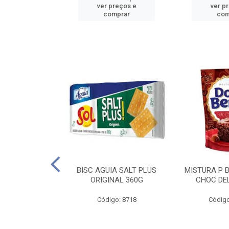
reços e
ver preços e
ver p
mprar
comprar
com
IGO BRANDINI
BISC AGUIA SALT PLUS
MISTURA P 
TP1 1KG
ORIGINAL 360G
CHOC DEL
o: 8726
Código: 8718
Código