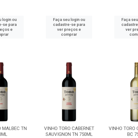
 login ou
Faça seu login ou
Faça seu
e-se para
cadastre-se para
cadastre
reços e
ver preços e
ver pr
prar
comprar
com
O MALBEC TN
VINHO TORO CABERNET
VINHO TORO
0ML
SAUVIGNON TN 750ML
BC 7