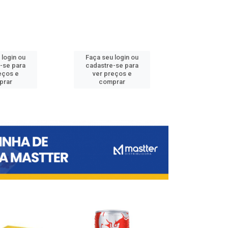
 login ou
Faça seu login ou
Faça seu 
-se para
cadastre-se para
cadastre
eços e
ver preços e
ver pr
prar
comprar
comp