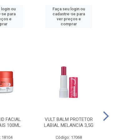
 login ou
Faça seu login ou
Faça seu 
-se para
cadastre-se para
cadastre
eços e
ver preços e
ver pr
prar
comprar
comp
ID FACIAL
VULT BALM PROTETOR
VULT ESM T
AIS 100ML
LABIAL MELANCIA 3,5G
GEL IN V
: 18104
Código: 17068
Código: