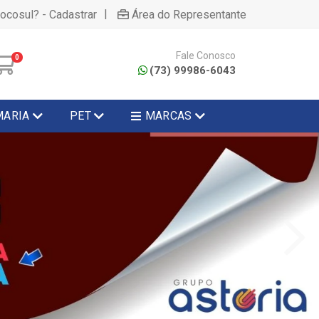
|
hocosul? - Cadastrar
Área do Representante
Fale Conosco
0
(73) 99986-6043
MARIA
PET
MARCAS