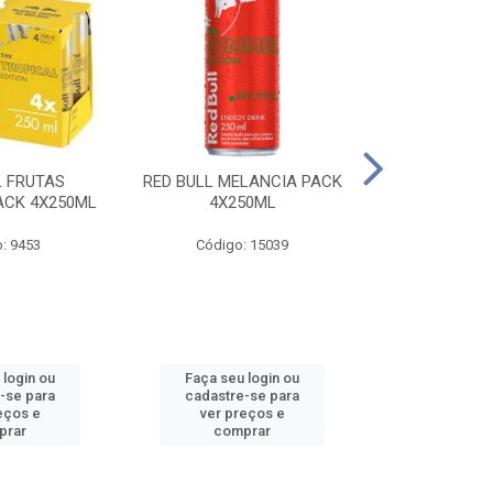
L FRUTAS
RED BULL MELANCIA PACK
RED BULL 
ACK 4X250ML
4X250ML
PESSEGO PA
: 9453
Código: 15039
Código:
 login ou
Faça seu login ou
Faça seu 
-se para
cadastre-se para
cadastre
eços e
ver preços e
ver pr
prar
comprar
comp