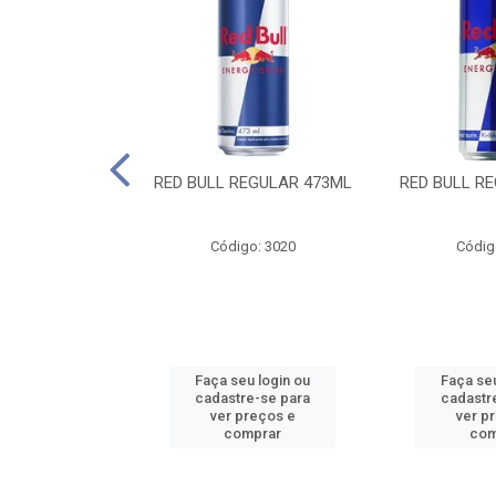
 SUGAR FREE
RED BULL REGULAR 473ML
RED BULL R
55ML
o: 13986
Código: 3020
Códig
u login ou
Faça seu login ou
Faça seu
e-se para
cadastre-se para
cadastr
reços e
ver preços e
ver p
mprar
comprar
com