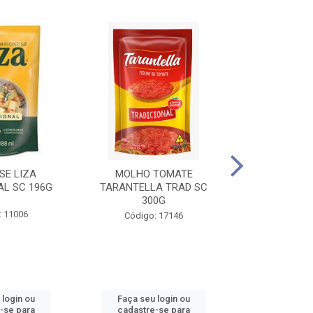
SE LIZA
MOLHO TOMATE
KETCHUP EL
AL SC 196G
TARANTELLA TRAD SC
35
300G
: 11006
Código:
Código: 17146
 login ou
Faça seu login ou
Faça seu 
-se para
cadastre-se para
cadastre