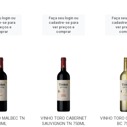
 login ou
Faça seu login ou
Faça seu
e-se para
cadastre-se para
cadastre
reços e
ver preços e
ver pr
prar
comprar
com
O MALBEC TN
VINHO TORO CABERNET
VINHO TORO
0ML
SAUVIGNON TN 750ML
BC 7