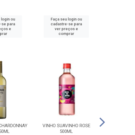
 login ou
Faça seu login ou
Faça seu 
-se para
cadastre-se para
cadastre
eços e
ver preços e
ver pr
prar
comprar
comp
 CHARDONNAY
VINHO SUAVINHO ROSE
VINHO SUAV
50ML
500ML
500