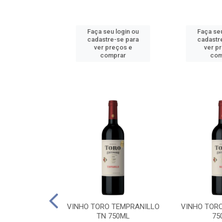
u login ou
Faça seu login ou
Faça seu
e-se para
cadastre-se para
cadastr
reços e
ver preços e
ver p
mprar
comprar
com
BALLO CHILE
VINHO TORO TEMPRANILLO
VINHO TOR
C 750ML
TN 750ML
75