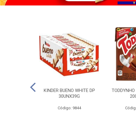
CO KERO COCO
KINDER BUENO WHITE DP
TODDYNHO
00ML
30UNX39G
20
o: 2185
Código: 9844
Códig