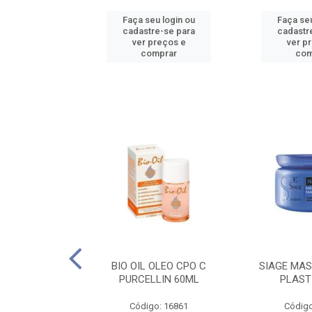
u login ou
Faça seu login ou
Faça seu
e-se para
cadastre-se para
cadastr
reços e
ver preços e
ver p
mprar
comprar
com
O CPO NATURAL
BIO OIL OLEO CPO C
SIAGE MAS
25ML
PURCELLIN 60ML
PLAST
o: 16995
Código: 16861
Código