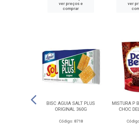
reços e
ver preços e
ver p
mprar
comprar
com
IGO BRANDINI
BISC AGUIA SALT PLUS
MISTURA P 
TP1 1KG
ORIGINAL 360G
CHOC DEL
o: 8726
Código: 8718
Código