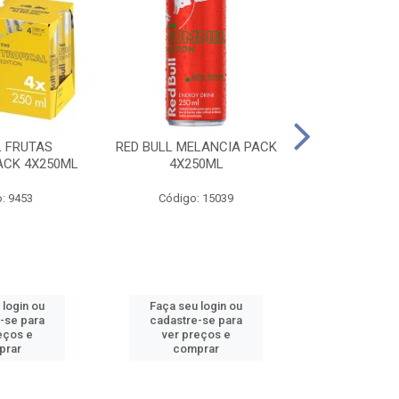
L FRUTAS
RED BULL MELANCIA PACK
RED BULL 
ACK 4X250ML
4X250ML
PESSEGO PA
: 9453
Código: 15039
Código:
 login ou
Faça seu login ou
Faça seu 
-se para
cadastre-se para
cadastre
eços e
ver preços e
ver pr
prar
comprar
comp