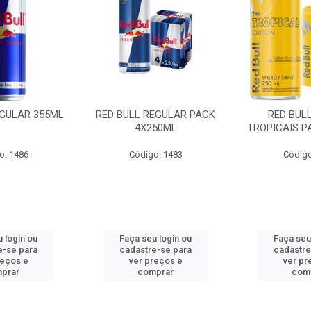
EGULAR 355ML
RED BULL REGULAR PACK
RED BUL
4X250ML
TROPICAIS P
o: 1486
Código: 1483
Código
 login ou
Faça seu login ou
Faça seu
e-se para
cadastre-se para
cadastre
reços e
ver preços e
ver pr
prar
comprar
com