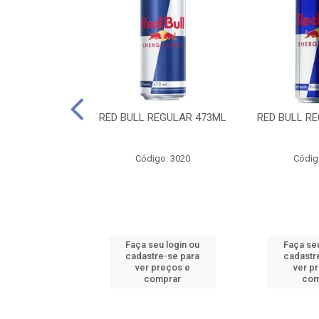
 SUGAR FREE
RED BULL REGULAR 473ML
RED BULL R
55ML
o: 13986
Código: 3020
Códig
u login ou
Faça seu login ou
Faça seu
e-se para
cadastre-se para
cadastr
reços e
ver preços e
ver p
mprar
comprar
com