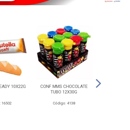
EADY 10X22G
CONF MMS CHOCOLATE
CHOC SNIC
TUBO 12X30G
20X
: 16502
Código: 4138
Código: