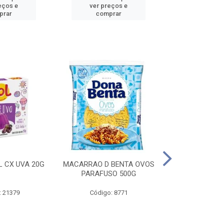
eços e
ver preços e
ver pr
prar
comprar
comp
L CX UVA 20G
MACARRAO D BENTA OVOS
MASSA P LA
PARAFUSO 500G
OVOS 
: 21379
Código: 8771
Código: