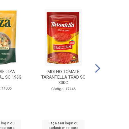
SE LIZA
MOLHO TOMATE
KETCHUP EL
AL SC 196G
TARANTELLA TRAD SC
35
300G
: 11006
Código:
Código: 17146
 login ou
Faça seu login ou
Faça seu 
-se para
cadastre-se para
cadastre