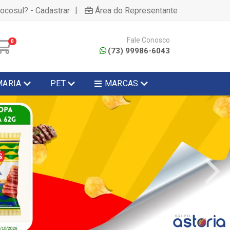
|
hocosul? - Cadastrar
Área do Representante
Fale Conosco
0
(73) 99986-6043
MARIA
PET
MARCAS