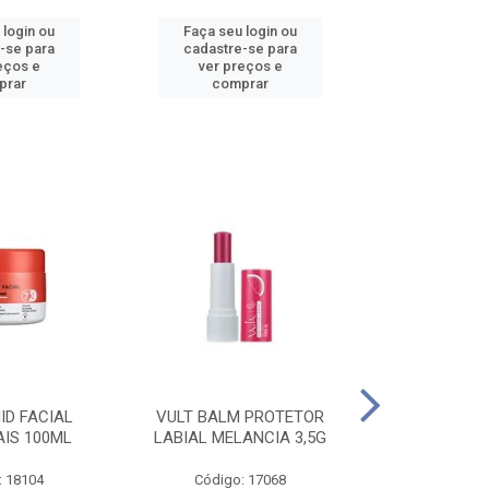
 login ou
Faça seu login ou
Faça seu 
-se para
cadastre-se para
cadastre
eços e
ver preços e
ver pr
prar
comprar
comp
ID FACIAL
VULT BALM PROTETOR
VULT ESM T
AIS 100ML
LABIAL MELANCIA 3,5G
GEL IN V
: 18104
Código: 17068
Código: