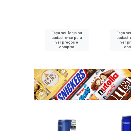
u login ou
Faça seu login ou
Faça seu
e-se para
cadastre-se para
cadastr
reços e
ver preços e
ver p
mprar
comprar
com