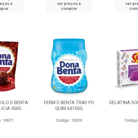
reços e
ver preços e
ver pr
prar
comprar
com
BOLO D BENTA
FERM D BENTA TRAD PO
GELATINA SO
ICIA 450G
QUIM 6X100G
: 10071
Código: 15339
Código