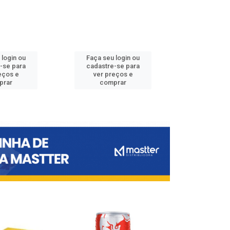
 login ou
Faça seu login ou
Faça seu 
-se para
cadastre-se para
cadastre
eços e
ver preços e
ver pr
prar
comprar
comp