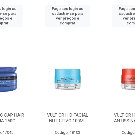
 login ou
Faça seu login ou
Faça seu
e-se para
cadastre-se para
cadastre
reços e
ver preços e
ver pr
prar
comprar
com
C CAP HAIR
VULT CR HID FACIAL
VULT CR H
IA 250G
NUTRITIVO 100ML
ANTISSIN
: 17045
Código: 18103
Código