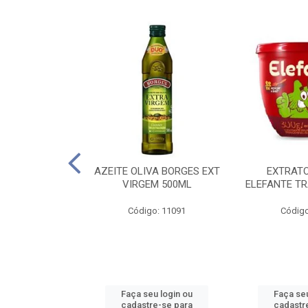
 PASSATA VD
AZEITE OLIVA BORGES EXT
EXTRAT
00G
VIRGEM 500ML
ELEFANTE TR
o: 16492
Código: 11091
Código
u login ou
Faça seu login ou
Faça seu
e-se para
cadastre-se para
cadastr